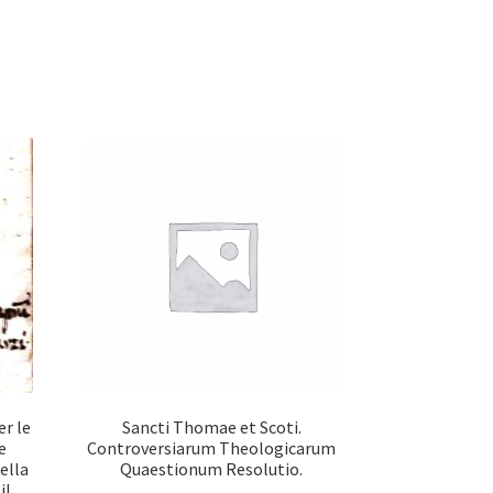
er le
Sancti Thomae et Scoti.
e
Controversiarum Theologicarum
ella
Quaestionum Resolutio.
il