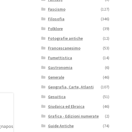
Fascismo
(127)
Filosofia
(346)
Folklore
(39)
Fotografie antiche
(12)
Francescanesimo
(53)
Fumettistica
(14)
Gastronomia
(6)
Generale
(46)
Geografia, Carte, Atlanti
(107)
Gesuitica
(51)
Giudaica ed Ebraica
(46)
Grafica - Edizioni numerate
(2)
Guide Antiche
(74)