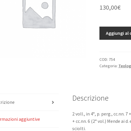
130,00
€
Theologia
Aggiungi al 
dogmatica,
moralis
et
scholastica.
COD:
754
Categoria:
Teolog
quantità
Descrizione
rizione
2 voll., in 4°, p. perg., cc.nn. 7
rmazioni aggiuntive
+ cc.nn. 6 (2° vol.) Mende ai d.
sciolti.