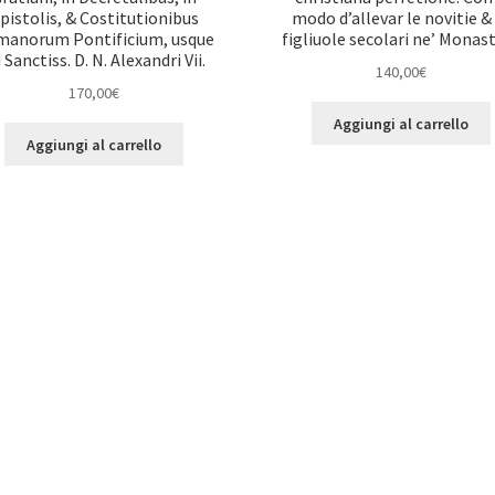
pistolis, & Costitutionibus
modo d’allevar le novitie &
anorum Pontificium, usque
figliuole secolari ne’ Monast
 Sanctiss. D. N. Alexandri Vii.
140,00
€
170,00
€
Aggiungi al carrello
Aggiungi al carrello