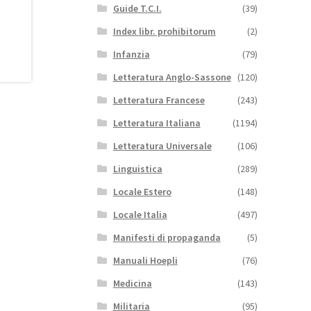
Guide T.C.I.
(39)
Index libr. prohibitorum
(2)
Infanzia
(79)
Letteratura Anglo-Sassone
(120)
Letteratura Francese
(243)
Letteratura Italiana
(1194)
Letteratura Universale
(106)
Linguistica
(289)
Locale Estero
(148)
Locale Italia
(497)
Manifesti di propaganda
(5)
Manuali Hoepli
(76)
Medicina
(143)
Militaria
(95)