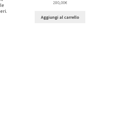
280,00
€
 le
eri.
Aggiungi al carrello