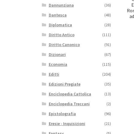
E
Dannunziana
(36)
Rom
Dantesca
(48)
ad
Diplomatica
(28)
Diritto Antico
(111)
Diritto Canonico
(91)
Dizionari
(67)
Economia
(115)
Editti
(204)
Edizioni Pregiate
(35)
Enciclopedia Cattolica
(13)
Enciclopedia Treccani
(2)
Epistolografia
(96)
Eresie - Inquisizioni
(21)
Fantasy
(5)