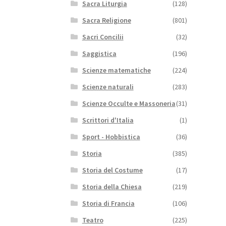
Sacra Liturgia
(128)
Sacra Religione
(801)
Sacri Concilii
(32)
Saggistica
(196)
Scienze matematiche
(224)
Scienze naturali
(283)
Scienze Occulte e Massoneria
(31)
Scrittori d'Italia
(1)
Sport - Hobbistica
(36)
Storia
(385)
Storia del Costume
(17)
Storia della Chiesa
(219)
Storia di Francia
(106)
Teatro
(225)