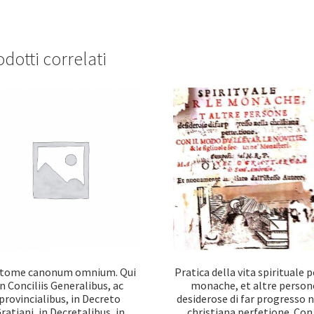
dotti correlati
itome canonum omnium. Qui
Pratica della vita spirituale p
in Conciliis Generalibus, ac
monache, et altre person
provincialibus, in Decreto
desiderose di far progresso n
ratiani, in Decretalibus, in
christiana perfetione. Con 