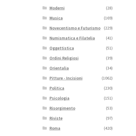
Moderni
(28)
Musica
(169)
Novecentismo e Futurismo
(229)
Numismatica e Filatelia
(41)
Oggettistica
(51)
Ordini Religiosi
(39)
Orientalia
(34)
Pitture - Incisioni
(1062)
Politica
(230)
Psicologia
(151)
Risorgimento
(53)
Riviste
(97)
Roma
(420)