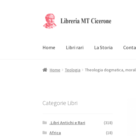
Vai
Vai
alla
al
navigazione
contenuto
Home
Libri rari
La Storia
Conta
Home
Teologia
Theologia dogmatica, morali
Categorie Libri
.Libri Antichi e Rari
(318)
Africa
(18)