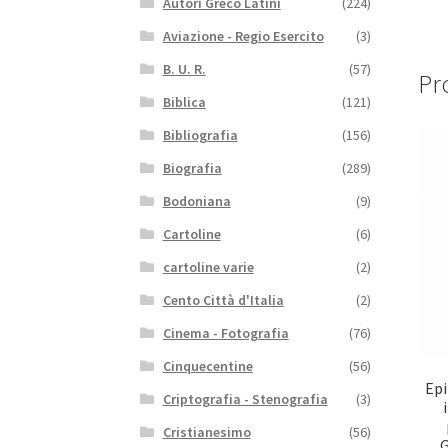
Autori Greco Latini
(224)
Aviazione - Regio Esercito
(3)
B. U. R.
(57)
Pro
Biblica
(121)
Bibliografia
(156)
Biografia
(289)
Bodoniana
(9)
Cartoline
(6)
cartoline varie
(2)
Cento Città d'Italia
(2)
Cinema - Fotografia
(76)
Cinquecentine
(56)
Ep
Criptografia - Stenografia
(3)
Cristianesimo
(56)
G