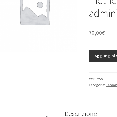
admini
70,00
€
Praxis
Aggiungi al 
Sacramenti
Poenitantiae,
sive
methodus
COD:
256
Categoria:
Teolog
illius
utiliter
administrandi.
quantità
Descrizione