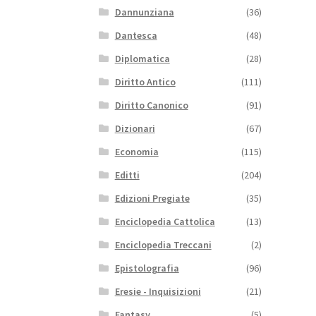
Dannunziana
(36)
Dantesca
(48)
Diplomatica
(28)
Diritto Antico
(111)
Diritto Canonico
(91)
Dizionari
(67)
Economia
(115)
Editti
(204)
Edizioni Pregiate
(35)
Enciclopedia Cattolica
(13)
Enciclopedia Treccani
(2)
Epistolografia
(96)
Eresie - Inquisizioni
(21)
Fantasy
(5)