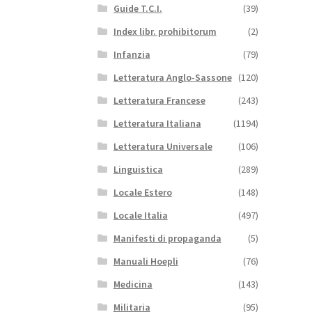
Guide T.C.I.
(39)
Index libr. prohibitorum
(2)
Infanzia
(79)
Letteratura Anglo-Sassone
(120)
Letteratura Francese
(243)
Letteratura Italiana
(1194)
Letteratura Universale
(106)
Linguistica
(289)
Locale Estero
(148)
Locale Italia
(497)
Manifesti di propaganda
(5)
Manuali Hoepli
(76)
Medicina
(143)
Militaria
(95)