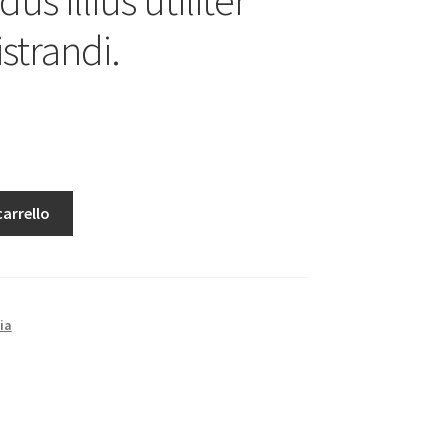
strandi.
carrello
ia