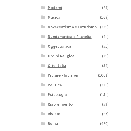
Moderni
(28)
Musica
(169)
Novecentismo e Futurismo
(229)
Numismatica e Filatelia
(41)
Oggettistica
(51)
Ordini Religiosi
(39)
Orientalia
(34)
Pitture - Incisioni
(1062)
Politica
(230)
Psicologia
(151)
Risorgimento
(53)
Riviste
(97)
Roma
(420)