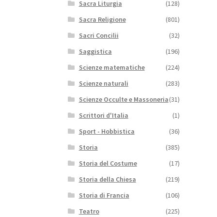
Sacra Liturgia
(128)
Sacra Religione
(801)
Sacri Concilii
(32)
Saggistica
(196)
Scienze matematiche
(224)
Scienze naturali
(283)
Scienze Occulte e Massoneria
(31)
Scrittori d'Italia
(1)
Sport - Hobbistica
(36)
Storia
(385)
Storia del Costume
(17)
Storia della Chiesa
(219)
Storia di Francia
(106)
Teatro
(225)