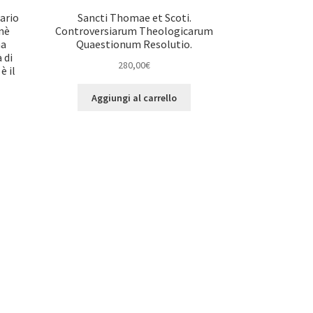
ario
Sancti Thomae et Scoti.
 nè
Controversiarum Theologicarum
na
Quaestionum Resolutio.
 di
280,00
€
è il
Aggiungi al carrello