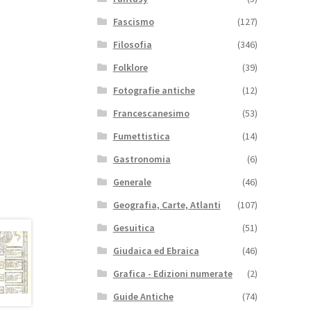
Fascismo
(127)
Filosofia
(346)
Folklore
(39)
Fotografie antiche
(12)
Francescanesimo
(53)
Fumettistica
(14)
Gastronomia
(6)
Generale
(46)
Geografia, Carte, Atlanti
(107)
Gesuitica
(51)
Giudaica ed Ebraica
(46)
Grafica - Edizioni numerate
(2)
Guide Antiche
(74)