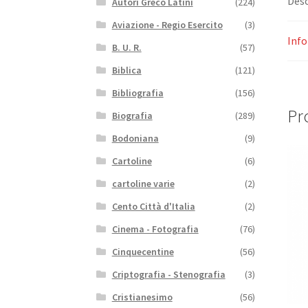
Desc
Autori Greco Latini
(224)
Aviazione - Regio Esercito
(3)
Info
B. U. R.
(57)
Biblica
(121)
Bibliografia
(156)
Pro
Biografia
(289)
Bodoniana
(9)
Cartoline
(6)
cartoline varie
(2)
Cento Città d'Italia
(2)
Cinema - Fotografia
(76)
Cinquecentine
(56)
Criptografia - Stenografia
(3)
Cristianesimo
(56)