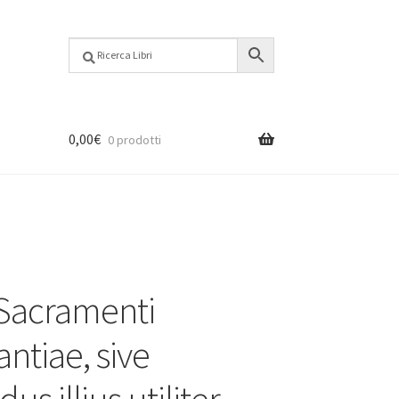
0,00
€
0 prodotti
 Sacramenti
ntiae, sive
s illius utiliter