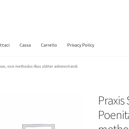
ttaci
Cassa
Carrello
Privacy Policy
e, sive methodus illius utiliter administrandi.
Praxis
Poenita
methodu