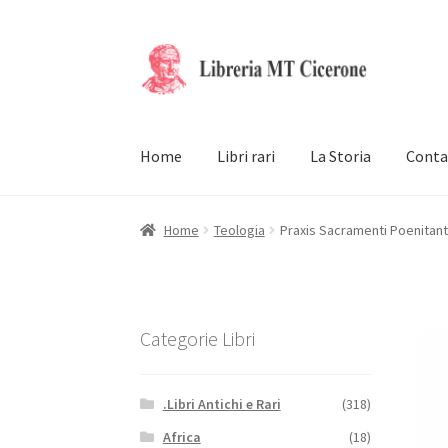
Vai
Vai
alla
al
navigazione
contenuto
Home
Libri rari
La Storia
Conta
Home
Teologia
Praxis Sacramenti Poenitantia
Categorie Libri
.Libri Antichi e Rari
(318)
Africa
(18)