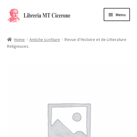
Vai
Vai
Menu
alla
al
navigazione
contenuto
Home
Home
Antiche scritture
Revue d’Histoire et de Litterature
Religieuses.
Libri rari
La Storia
Contattaci
Cassa
Carrello
Privacy Policy