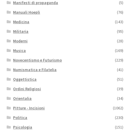
Manifesti di propaganda
(5)
Manuali Hoepli
(76)
Medicina
(143)
Militaria
(95)
Moderni
(28)
Musica
(169)
Novecentismo e Futurismo
(229)
Numismatica e Filatelia
(41)
Oggettistica
(51)
Ordini Religiosi
(39)
Orientalia
(34)
Pitture - Incisioni
(1062)
Politica
(230)
Psicologia
(151)