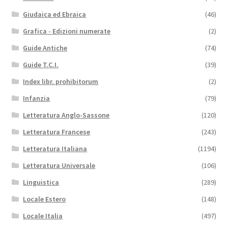
Giudaica ed Ebraica
(46)
Grafica - Edizioni numerate
(2)
Guide Antiche
(74)
Guide T.C.I.
(39)
Index libr. prohibitorum
(2)
Infanzia
(79)
Letteratura Anglo-Sassone
(120)
Letteratura Francese
(243)
Letteratura Italiana
(1194)
Letteratura Universale
(106)
Linguistica
(289)
Locale Estero
(148)
Locale Italia
(497)