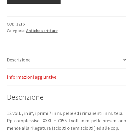
d'Histoire
et
de
Litterature
COD:
1216
Categoria:
Antiche scritture
Religieuses.
quantità
Descrizione
Informazioni aggiuntive
Descrizione
12 voll. , in 8°, i primi 7 in m. pelle ed i rimanenti in m. tela.
Pp. complessive LXXXII + 7055. I voll. in m. pelle presentano
mende alla rilegatura (sciolti o semisciolti ) ed alle cop.