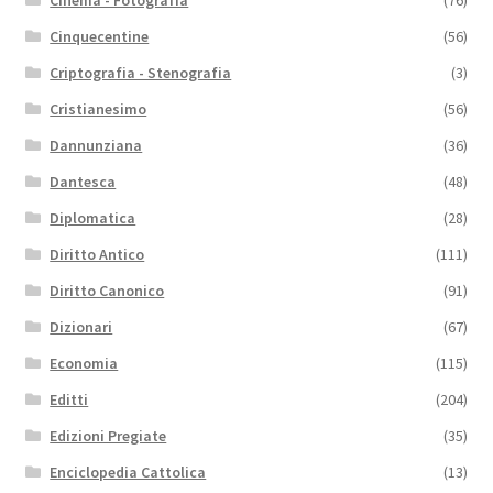
Cinquecentine
(56)
Criptografia - Stenografia
(3)
Cristianesimo
(56)
Dannunziana
(36)
Dantesca
(48)
Diplomatica
(28)
Diritto Antico
(111)
Diritto Canonico
(91)
Dizionari
(67)
Economia
(115)
Editti
(204)
Edizioni Pregiate
(35)
Enciclopedia Cattolica
(13)