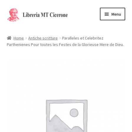
Vai
Vai
Menu
alla
al
navigazione
contenuto
Home
Home
Antiche scritture
Paralleles et Celebritez
Parthenienes Pour toutes les Festes de la Glorieuse Mere de Dieu.
Libri rari
La Storia
Contattaci
Cassa
Carrello
Privacy Policy