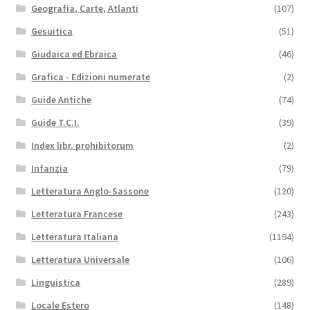
Geografia, Carte, Atlanti
(107)
Gesuitica
(51)
Giudaica ed Ebraica
(46)
Grafica - Edizioni numerate
(2)
Guide Antiche
(74)
Guide T.C.I.
(39)
Index libr. prohibitorum
(2)
Infanzia
(79)
Letteratura Anglo-Sassone
(120)
Letteratura Francese
(243)
Letteratura Italiana
(1194)
Letteratura Universale
(106)
Linguistica
(289)
Locale Estero
(148)