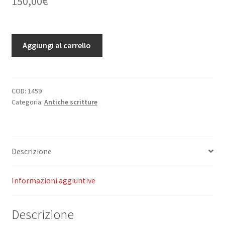
150,00
€
Paralleles
Aggiungi al carrello
et
Celebritez
Parthenienes
Pour
COD:
1459
Categoria:
Antiche scritture
toutes
les
Festes
de
Descrizione
la
Glorieuse
Mere
Informazioni aggiuntive
de
Dieu.
Descrizione
quantità