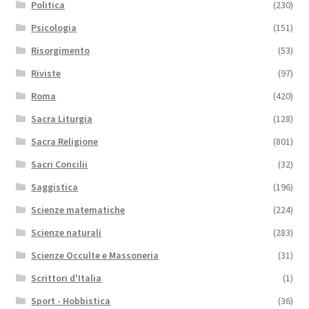
Politica
(230)
Psicologia
(151)
Risorgimento
(53)
Riviste
(97)
Roma
(420)
Sacra Liturgia
(128)
Sacra Religione
(801)
Sacri Concilii
(32)
Saggistica
(196)
Scienze matematiche
(224)
Scienze naturali
(283)
Scienze Occulte e Massoneria
(31)
Scrittori d'Italia
(1)
Sport - Hobbistica
(36)