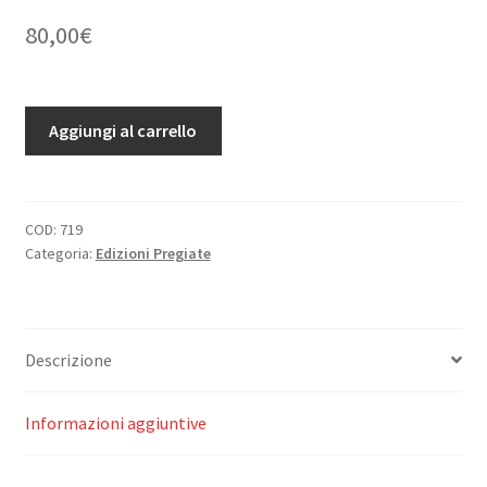
80,00
€
L'Histoire
Aggiungi al carrello
Sainte
en
50
tableauz.
COD:
719
Categoria:
Edizioni Pregiate
quantità
Descrizione
Informazioni aggiuntive