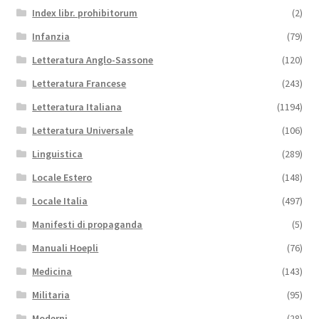
Index libr. prohibitorum
(2)
Infanzia
(79)
Letteratura Anglo-Sassone
(120)
Letteratura Francese
(243)
Letteratura Italiana
(1194)
Letteratura Universale
(106)
Linguistica
(289)
Locale Estero
(148)
Locale Italia
(497)
Manifesti di propaganda
(5)
Manuali Hoepli
(76)
Medicina
(143)
Militaria
(95)
Moderni
(28)