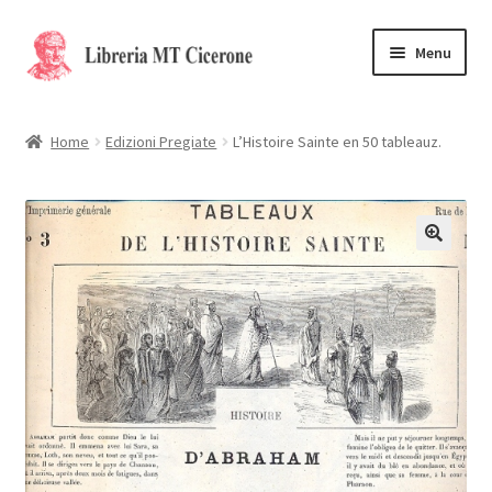
Vai
Vai
Menu
alla
al
navigazione
contenuto
Home
Home
Edizioni Pregiate
L’Histoire Sainte en 50 tableauz.
Libri rari
La Storia
Contattaci
Cassa
Carrello
Privacy Policy