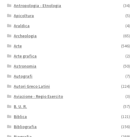
Antropologia - Etnologia
(34)
Apicoltura
(5)
Araldica
(4)
Archeologia
(65)
Arte
(546)
Arte grafica
(2)
Astronomia
(50)
Autografi
(7)
Autori Greco Latini
(224)
Aviazione - Regio Esercito
(3)
B. U. R.
(57)
Biblica
(121)
Bibliografia
(156)
Biografia
(289)