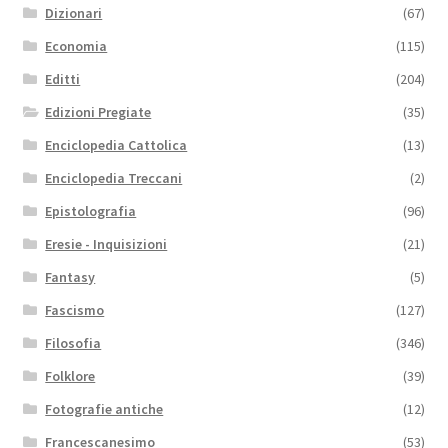
Dizionari
(67)
Economia
(115)
Editti
(204)
Edizioni Pregiate
(35)
Enciclopedia Cattolica
(13)
Enciclopedia Treccani
(2)
Epistolografia
(96)
Eresie - Inquisizioni
(21)
Fantasy
(5)
Fascismo
(127)
Filosofia
(346)
Folklore
(39)
Fotografie antiche
(12)
Francescanesimo
(53)