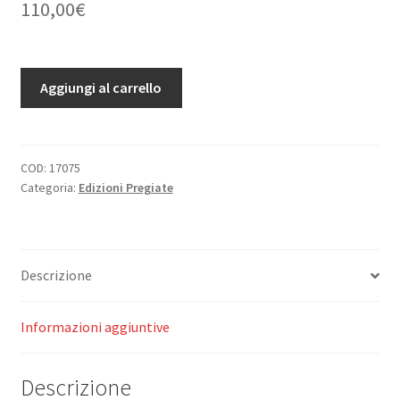
110,00
€
Versi
Aggiungi al carrello
sciolti
di
tre
eccellenti
COD:
17075
Categoria:
Edizioni Pregiate
moderni
autori.
Con
alcune
Descrizione
lettere
all'Arcadia
di
Informazioni aggiuntive
Roma.
quantità
Descrizione