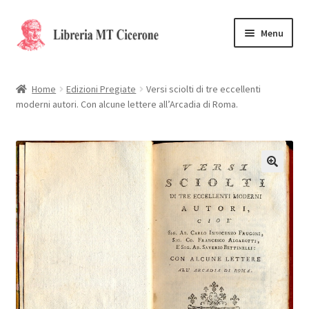
Vai
Vai
Menu
alla
al
navigazione
contenuto
Home
Home
Edizioni Pregiate
Versi sciolti di tre eccellenti
moderni autori. Con alcune lettere all’Arcadia di Roma.
Libri rari
La Storia
Contattaci
Cassa
Carrello
Privacy Policy