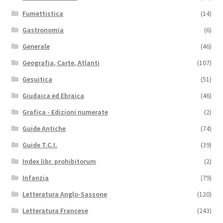
Fumettistica
(14)
Gastronomia
(6)
Generale
(46)
Geografia, Carte, Atlanti
(107)
Gesuitica
(51)
Giudaica ed Ebraica
(46)
Grafica - Edizioni numerate
(2)
Guide Antiche
(74)
Guide T.C.I.
(39)
Index libr. prohibitorum
(2)
Infanzia
(79)
Letteratura Anglo-Sassone
(120)
Letteratura Francese
(243)