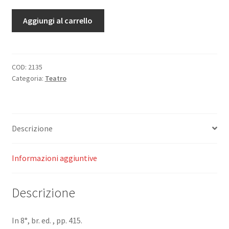
L'Esiliata,
Aggiungi al carrello
Il
passato,
Il
signor
COD:
2135
Categoria:
Teatro
principe.
Drammi
e
commedie.
Descrizione
quantità
Informazioni aggiuntive
Descrizione
In 8°, br. ed. , pp. 415.