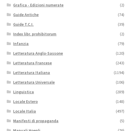
Grafica - Edizioni numerate
(2)
Guide Antiche
(74)
Guide T.C.I.
(39)
Index libr. prohibitorum
(2)
Infanzia
(79)
Letteratura Anglo-Sassone
(120)
Letteratura Francese
(243)
Letteratura Italiana
(1194)
Letteratura Universale
(106)
Linguistica
(289)
Locale Estero
(148)
Locale Italia
(497)
Manifesti di propaganda
(5)
Manuali Hoepli
(76)