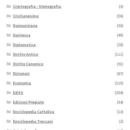
Criptografia - Stenografia
(3)
Cristianesimo
(56)
Dannunziana
(36)
Dantesca
(48)
Diplomatica
(28)
Diritto Antico
(111)
Diritto Canonico
(91)
Dizionari
(67)
Economia
(115)
Editti
(204)
Edizioni Pregiate
(34)
Enciclopedia Cattolica
(13)
Enciclopedia Treccani
(2)