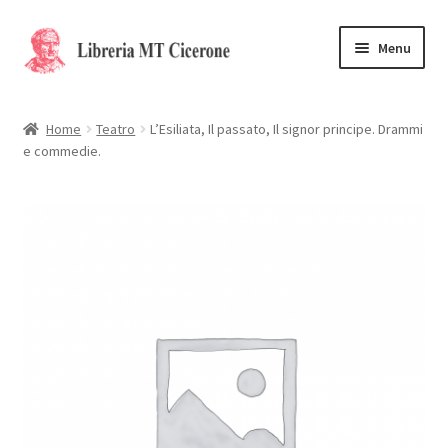
Vai
Vai
Menu
alla
al
navigazione
contenuto
Home
Home
Teatro
L’Esiliata, Il passato, Il signor principe. Drammi
e commedie.
Libri rari
La Storia
Contattaci
Cassa
Carrello
Privacy Policy