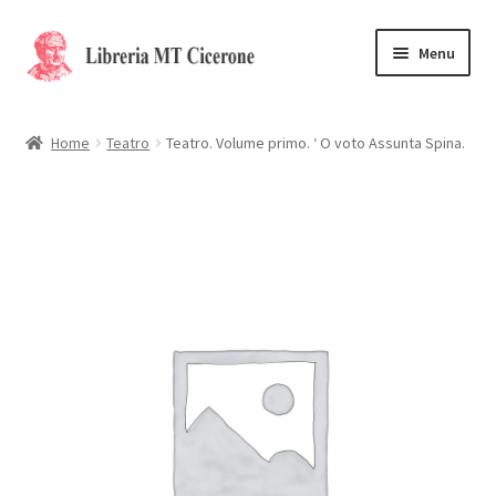
Vai
Vai
Menu
alla
al
navigazione
contenuto
Home
Home
Teatro
Teatro. Volume primo. ‘ O voto Assunta Spina.
Libri rari
La Storia
Contattaci
Cassa
Carrello
Privacy Policy