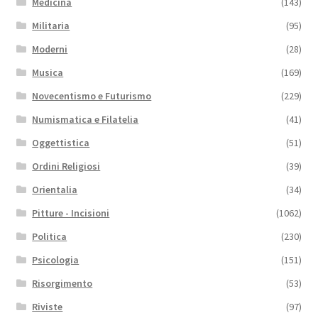
Medicina
(143)
Militaria
(95)
Moderni
(28)
Musica
(169)
Novecentismo e Futurismo
(229)
Numismatica e Filatelia
(41)
Oggettistica
(51)
Ordini Religiosi
(39)
Orientalia
(34)
Pitture - Incisioni
(1062)
Politica
(230)
Psicologia
(151)
Risorgimento
(53)
Riviste
(97)