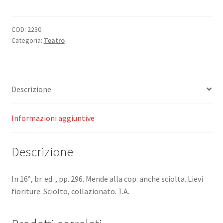
primo.
'
O
COD:
2230
Categoria:
Teatro
voto
Assunta
Spina.
quantità
Descrizione
Informazioni aggiuntive
Descrizione
In 16°, br. ed. , pp. 296. Mende alla cop. anche sciolta. Lievi
fioriture. Sciolto, collazionato. T.A.