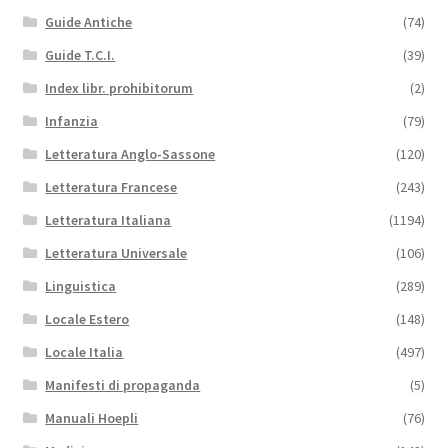
Guide Antiche
(74)
Guide T.C.I.
(39)
Index libr. prohibitorum
(2)
Infanzia
(79)
Letteratura Anglo-Sassone
(120)
Letteratura Francese
(243)
Letteratura Italiana
(1194)
Letteratura Universale
(106)
Linguistica
(289)
Locale Estero
(148)
Locale Italia
(497)
Manifesti di propaganda
(5)
Manuali Hoepli
(76)