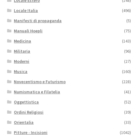
Locale Estero
(148)
Locale Italia
(496)
Manifesti di propaganda
(5)
Manuali Hoepli
(75)
Medicina
(143)
Militaria
(96)
Moderni
(27)
Musica
(160)
Novecentismo e Futurismo
(228)
Numismatica e Filatelia
(41)
Oggettistica
(52)
Ordini Religiosi
(39)
Orientalia
(33)
Pitture - Incisioni
(1042)