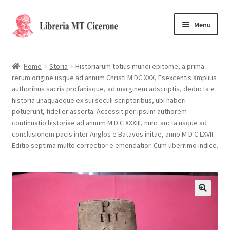
Vai
Vai
Menu
alla
al
navigazione
contenuto
Home
Home
Storia
Historiarum totius mundi epitome, a prima
rerum origine usque ad annum Christi M DC XXX, Esexcentis amplius
Libri rari
authoribus sacris profanisque, ad marginem adscriptis, deducta e
historia unaquaeque ex sui seculi scriptoribus, ubi haberi
La Storia
potuerunt, fidelier asserta. Accessit per ipsum authorem
continuatio historiae ad annum M D C XXXIII, nunc aucta usque ad
Contattaci
conclusionem pacis inter Anglos e Batavos initae, anno M D C LXVII.
Editio septima multo correctior e emendatior. Cum uberrimo indice.
Cassa
Carrello
Privacy Policy