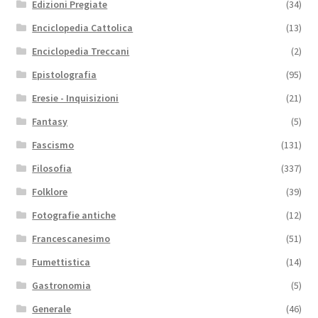
Edizioni Pregiate
(34)
Enciclopedia Cattolica
(13)
Enciclopedia Treccani
(2)
Epistolografia
(95)
Eresie - Inquisizioni
(21)
Fantasy
(5)
Fascismo
(131)
Filosofia
(337)
Folklore
(39)
Fotografie antiche
(12)
Francescanesimo
(51)
Fumettistica
(14)
Gastronomia
(5)
Generale
(46)