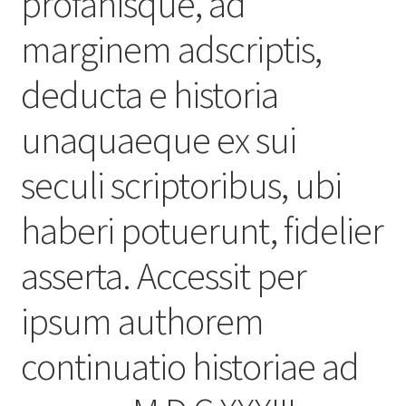
profanisque, ad
marginem adscriptis,
deducta e historia
unaquaeque ex sui
seculi scriptoribus, ubi
haberi potuerunt, fidelier
asserta. Accessit per
ipsum authorem
continuatio historiae ad