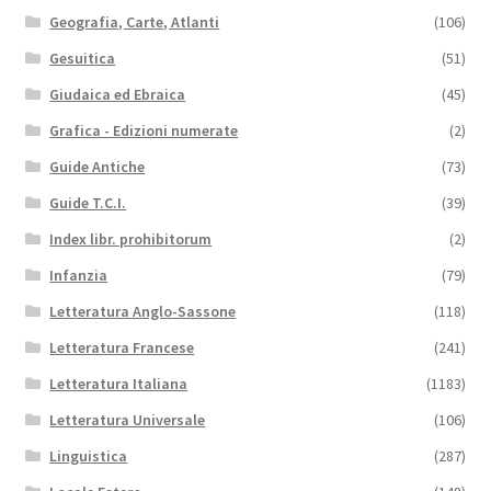
Geografia, Carte, Atlanti
(106)
Gesuitica
(51)
Giudaica ed Ebraica
(45)
Grafica - Edizioni numerate
(2)
Guide Antiche
(73)
Guide T.C.I.
(39)
Index libr. prohibitorum
(2)
Infanzia
(79)
Letteratura Anglo-Sassone
(118)
Letteratura Francese
(241)
Letteratura Italiana
(1183)
Letteratura Universale
(106)
Linguistica
(287)