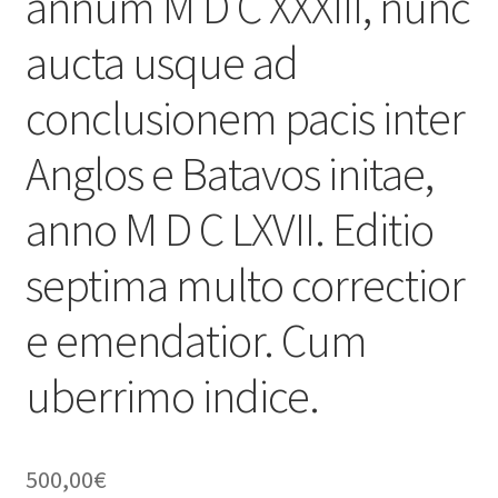
annum M D C XXXIII, nunc
aucta usque ad
conclusionem pacis inter
Anglos e Batavos initae,
anno M D C LXVII. Editio
septima multo correctior
e emendatior. Cum
uberrimo indice.
500,00
€