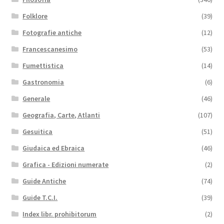
Folklore
(39)
Fotografie antiche
(12)
Francescanesimo
(53)
Fumettistica
(14)
Gastronomia
(6)
Generale
(46)
Geografia, Carte, Atlanti
(107)
Gesuitica
(51)
Giudaica ed Ebraica
(46)
Grafica - Edizioni numerate
(2)
Guide Antiche
(74)
Guide T.C.I.
(39)
Index libr. prohibitorum
(2)