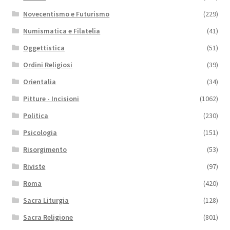
Novecentismo e Futurismo
(229)
Numismatica e Filatelia
(41)
Oggettistica
(51)
Ordini Religiosi
(39)
Orientalia
(34)
Pitture - Incisioni
(1062)
Politica
(230)
Psicologia
(151)
Risorgimento
(53)
Riviste
(97)
Roma
(420)
Sacra Liturgia
(128)
Sacra Religione
(801)