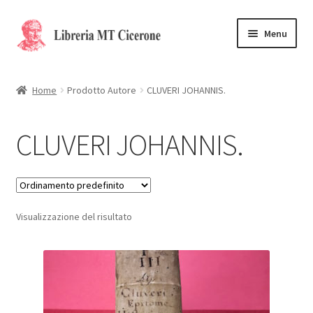
Vai
Vai
Menu
alla
al
navigazione
contenuto
Home
Home
Prodotto Autore
CLUVERI JOHANNIS.
Libri rari
CLUVERI JOHANNIS.
La Storia
Contattaci
Visualizzazione del risultato
Cassa
Carrello
Privacy Policy