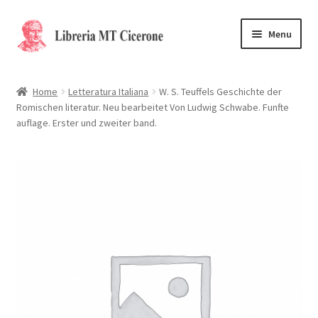
Vai
Vai
Menu
alla
al
navigazione
contenuto
Home
Home
Letteratura Italiana
W. S. Teuffels Geschichte der
Romischen literatur. Neu bearbeitet Von Ludwig Schwabe. Funfte
Libri rari
auflage. Erster und zweiter band.
La Storia
Contattaci
Cassa
Carrello
Privacy Policy