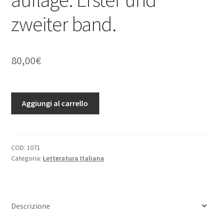
zweiter band.
80,00
€
W.
Aggiungi al carrello
S.
Teuffels
Geschichte
der
COD:
1071
Categoria:
Letteratura Italiana
Romischen
literatur.
Neu
bearbeitet
Descrizione
Von