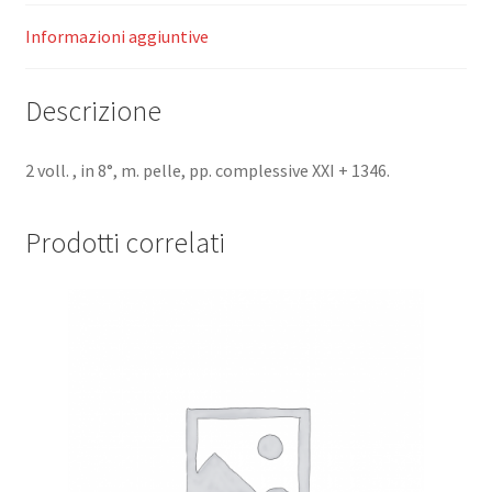
Ludwig
Schwabe.
Informazioni aggiuntive
Funfte
auflage.
Descrizione
Erster
und
zweiter
2 voll. , in 8°, m. pelle, pp. complessive XXI + 1346.
band.
quantità
Prodotti correlati