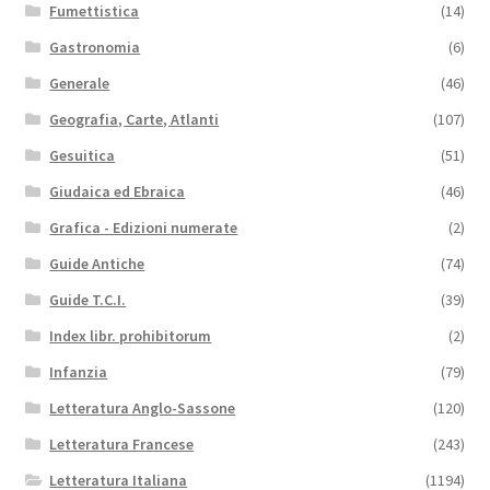
Fumettistica
(14)
Gastronomia
(6)
Generale
(46)
Geografia, Carte, Atlanti
(107)
Gesuitica
(51)
Giudaica ed Ebraica
(46)
Grafica - Edizioni numerate
(2)
Guide Antiche
(74)
Guide T.C.I.
(39)
Index libr. prohibitorum
(2)
Infanzia
(79)
Letteratura Anglo-Sassone
(120)
Letteratura Francese
(243)
Letteratura Italiana
(1194)