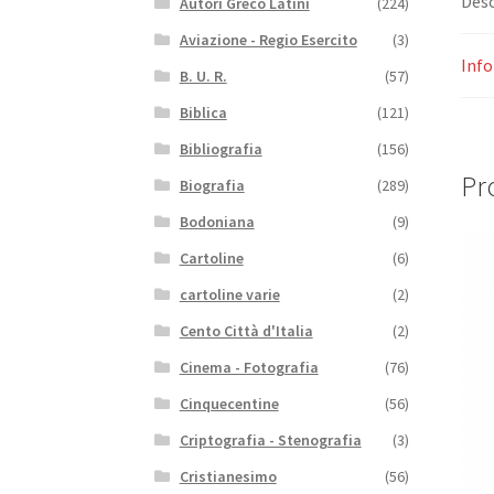
Desc
Autori Greco Latini
(224)
Aviazione - Regio Esercito
(3)
Info
B. U. R.
(57)
Biblica
(121)
Bibliografia
(156)
Pro
Biografia
(289)
Bodoniana
(9)
Cartoline
(6)
cartoline varie
(2)
Cento Città d'Italia
(2)
Cinema - Fotografia
(76)
Cinquecentine
(56)
Criptografia - Stenografia
(3)
Cristianesimo
(56)