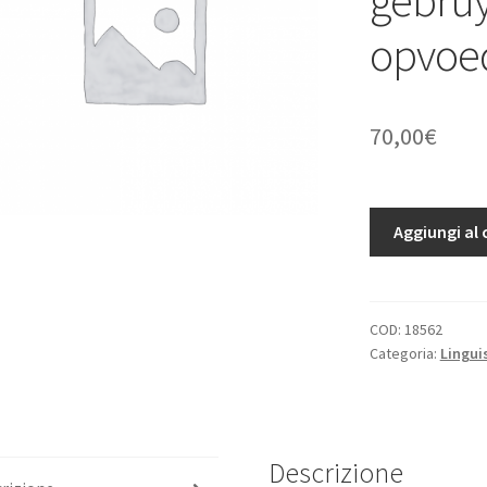
opvoe
70,00
€
Vlaemschen
Aggiungi al 
en
Franschen
woordenboek,
ten
COD:
18562
Categoria:
Lingui
gebruyke
der
schoolen
en
opvoedingshuyz
Descrizione