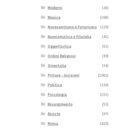
Moderni
(28)
Musica
(168)
Novecentismo e Futurismo
(229)
Numismatica e Filatelia
(41)
Oggettistica
(51)
Ordini Religiosi
(39)
Orientalia
(34)
Pitture - Incisioni
(1062)
Politica
(230)
Psicologia
(151)
Risorgimento
(53)
Riviste
(97)
Roma
(420)