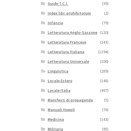
Guide T.C.I.
(39)
Index libr. prohibitorum
(2)
Infanzia
(79)
Letteratura Anglo-Sassone
(120)
Letteratura Francese
(243)
Letteratura Italiana
(1194)
Letteratura Universale
(106)
Linguistica
(289)
Locale Estero
(148)
Locale Italia
(497)
Manifesti di propaganda
(5)
Manuali Hoepli
(76)
Medicina
(143)
Militaria
(95)