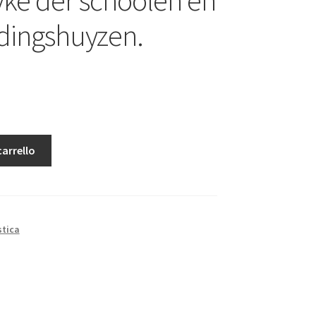
dingshuyzen.
carrello
stica
en.