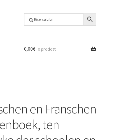
0,00
€
0 prodotti
schen en Franschen
enboek, ten
ke der schoolen en