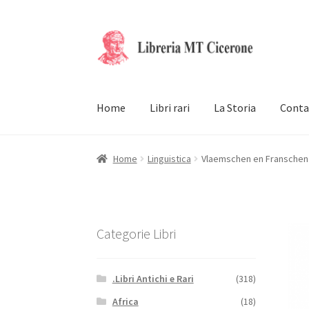
Vai
Vai
alla
al
navigazione
contenuto
Home
Libri rari
La Storia
Conta
Home
Linguistica
Vlaemschen en Franschen
Categorie Libri
.Libri Antichi e Rari
(318)
Africa
(18)