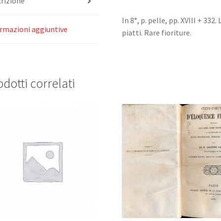
rizione
quantità
In 8°, p. pelle, pp. XVIII + 332.
rmazioni aggiuntive
piatti. Rare fioriture.
dotti correlati