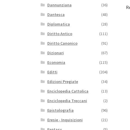
Dannunziana
(36)
R
Dantesca
(48)
Diplomatica
(28)
Diritto Antico
(111)
Diritto Canonico
(91)
Dizionari
(67)
Economia
(115)
Editti
(204)
Edizioni Pregiate
(34)
Enciclopedia Cattolica
(13)
Enciclopedia Treccani
(2)
Epistolografia
(96)
Eresie - Inquisizioni
(21)
Fantasy
(5)