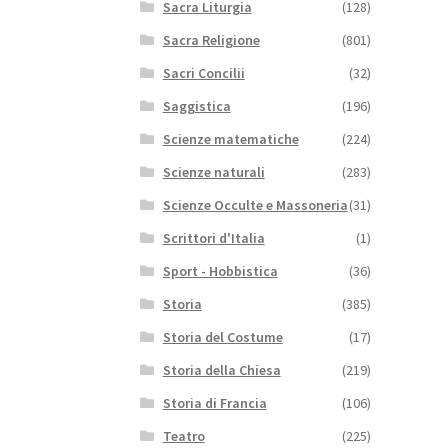
Sacra Liturgia
(128)
Sacra Religione
(801)
Sacri Concilii
(32)
Saggistica
(196)
Scienze matematiche
(224)
Scienze naturali
(283)
Scienze Occulte e Massoneria
(31)
Scrittori d'Italia
(1)
Sport - Hobbistica
(36)
Storia
(385)
Storia del Costume
(17)
Storia della Chiesa
(219)
Storia di Francia
(106)
Teatro
(225)