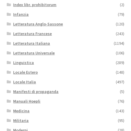
Index libr. prohibitorum
(2)
Infanzia
(79)
Letteratura Anglo-Sassone
(120)
Letteratura Francese
(243)
Letteratura Italiana
(1194)
Letteratura Universale
(106)
Linguistica
(289)
Locale Estero
(148)
Locale Italia
(497)
Manifesti di propaganda
(5)
Manuali Hoepli
(76)
Medicina
(143)
Militaria
(95)
Moderni
(28)