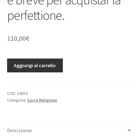
perfettione.
110,00
€
Vita
Aggiungi al carrello
divina,
e
strada
reale
COD:
19050
Categoria:
Sacra Religione
e
breve
per
acquistar
Descrizione
la