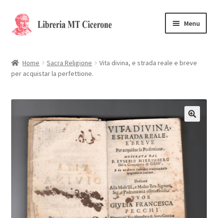
Vai
Vai
Menu
alla
al
navigazione
contenuto
Home
Home
Sacra Religione
Vita divina, e strada reale e breve
per acquistar la perfettione.
Libri rari
La Storia
Contattaci
Cassa
Carrello
Privacy Policy