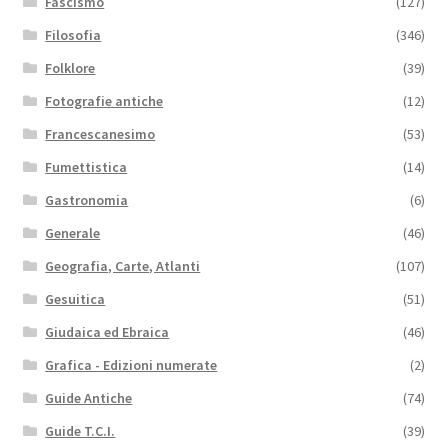
Fascismo
(127)
Filosofia
(346)
Folklore
(39)
Fotografie antiche
(12)
Francescanesimo
(53)
Fumettistica
(14)
Gastronomia
(6)
Generale
(46)
Geografia, Carte, Atlanti
(107)
Gesuitica
(51)
Giudaica ed Ebraica
(46)
Grafica - Edizioni numerate
(2)
Guide Antiche
(74)
Guide T.C.I.
(39)