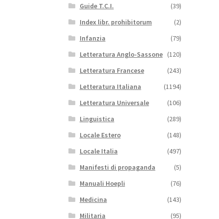
Guide T.C.I.
(39)
Index libr. prohibitorum
(2)
Infanzia
(79)
Letteratura Anglo-Sassone
(120)
Letteratura Francese
(243)
Letteratura Italiana
(1194)
Letteratura Universale
(106)
Linguistica
(289)
Locale Estero
(148)
Locale Italia
(497)
Manifesti di propaganda
(5)
Manuali Hoepli
(76)
Medicina
(143)
Militaria
(95)