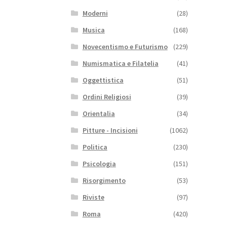
Moderni
(28)
Musica
(168)
Novecentismo e Futurismo
(229)
Numismatica e Filatelia
(41)
Oggettistica
(51)
Ordini Religiosi
(39)
Orientalia
(34)
Pitture - Incisioni
(1062)
Politica
(230)
Psicologia
(151)
Risorgimento
(53)
Riviste
(97)
Roma
(420)