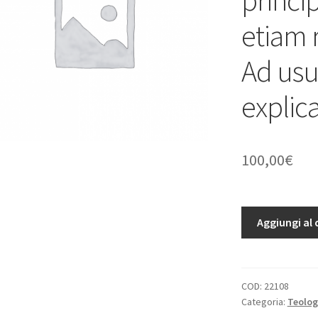
etiam 
Ad usu
explic
100,00
€
Universa
Aggiungi al 
Moralis
Theologia,
qua
non
COD:
22108
Categoria:
Teolog
solum