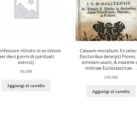
onfessore ritirato in se stesso
Casuum moralium. Ex selec
per dieci giorni di spirituali
Doctoribus decerpti Flores:
esercizj.
omnium usum, & maxime 
militiae Ecclesiasticae…
90,00
€
140,00
€
Aggiungi al carrello
Aggiungi al carrello