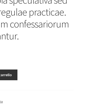
regulae practicae.
m confessariorum
antur.
carrello
ia