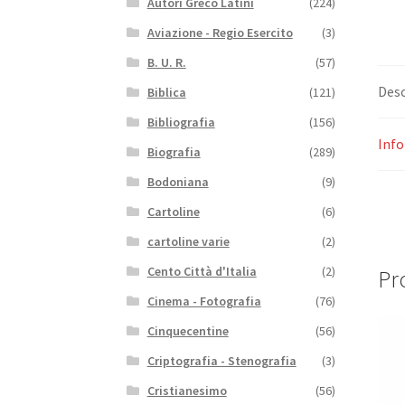
Autori Greco Latini
(224)
Aviazione - Regio Esercito
(3)
B. U. R.
(57)
Desc
Biblica
(121)
Bibliografia
(156)
Info
Biografia
(289)
Bodoniana
(9)
Cartoline
(6)
cartoline varie
(2)
Cento Città d'Italia
(2)
Pro
Cinema - Fotografia
(76)
Cinquecentine
(56)
Criptografia - Stenografia
(3)
Cristianesimo
(56)