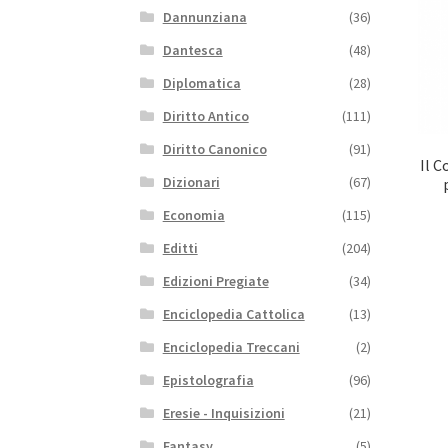
Dannunziana
(36)
Dantesca
(48)
Diplomatica
(28)
Diritto Antico
(111)
Diritto Canonico
(91)
Il C
Dizionari
(67)
Economia
(115)
Editti
(204)
Edizioni Pregiate
(34)
Enciclopedia Cattolica
(13)
Enciclopedia Treccani
(2)
Epistolografia
(96)
Eresie - Inquisizioni
(21)
Fantasy
(5)