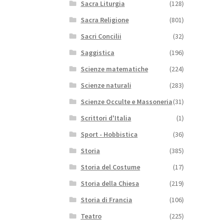
Sacra Liturgia
(128)
Sacra Religione
(801)
Sacri Concilii
(32)
Saggistica
(196)
Scienze matematiche
(224)
Scienze naturali
(283)
Scienze Occulte e Massoneria
(31)
Scrittori d'Italia
(1)
Sport - Hobbistica
(36)
Storia
(385)
Storia del Costume
(17)
Storia della Chiesa
(219)
Storia di Francia
(106)
Teatro
(225)