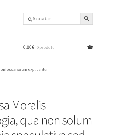
0,00
€
0 prodotti
confessariorum explicantur.
sa Moralis
gia, qua non solum
pia speculativa sed