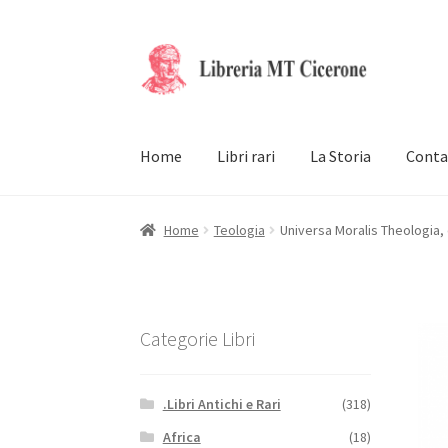
Vai
Vai
alla
al
navigazione
contenuto
Home
Libri rari
La Storia
Conta
Home
Teologia
Universa Moralis Theologia,
Categorie Libri
.Libri Antichi e Rari
(318)
Africa
(18)