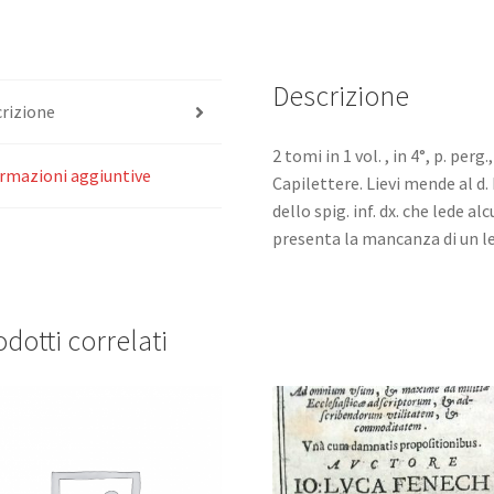
principia
speculativa
sed
etiam
Descrizione
rizione
regulae
practicae.
2 tomi in 1 vol. , in 4°, p. perg
Ad
rmazioni aggiuntive
Capilettere. Lievi mende al d.
usum
dello spig. inf. dx. che lede al
confessariorum
presenta la mancanza di un lem
explicantur.
quantità
dotti correlati