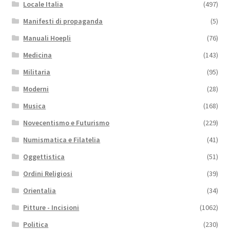
Locale Italia
(497)
Manifesti di propaganda
(5)
Manuali Hoepli
(76)
Medicina
(143)
Militaria
(95)
Moderni
(28)
Musica
(168)
Novecentismo e Futurismo
(229)
Numismatica e Filatelia
(41)
Oggettistica
(51)
Ordini Religiosi
(39)
Orientalia
(34)
Pitture - Incisioni
(1062)
Politica
(230)