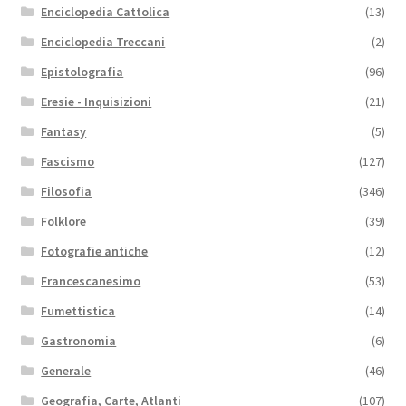
Enciclopedia Cattolica
(13)
Enciclopedia Treccani
(2)
Epistolografia
(96)
Eresie - Inquisizioni
(21)
Fantasy
(5)
Fascismo
(127)
Filosofia
(346)
Folklore
(39)
Fotografie antiche
(12)
Francescanesimo
(53)
Fumettistica
(14)
Gastronomia
(6)
Generale
(46)
Geografia, Carte, Atlanti
(107)