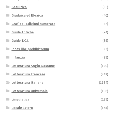
Gesuitica
(51)
Giudaica ed Ebraica
(46)
Grafica - Edizioni numerate
(2)
Guide Antiche
(74)
Guide T.C.I.
(39)
Index libr. prohibitorum
(2)
Infanzia
(79)
Letteratura Anglo-Sassone
(120)
Letteratura Francese
(243)
Letteratura Italiana
(1194)
Letteratura Universale
(106)
Linguistica
(289)
Locale Estero
(148)