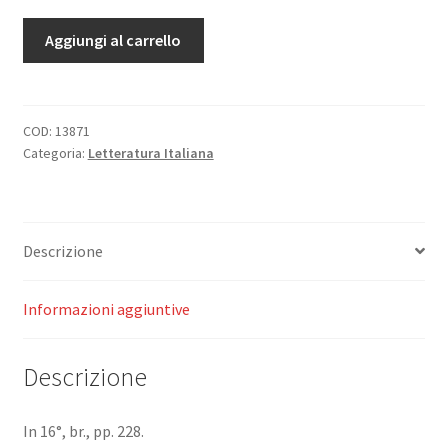
Una
Aggiungi al carrello
partita
a
scacchi.
Il
COD:
13871
Categoria:
Letteratura Italiana
trionfo
d'amore.
Intermezzi
e
Descrizione
scene.
quantità
Informazioni aggiuntive
Descrizione
In 16°, br., pp. 228.