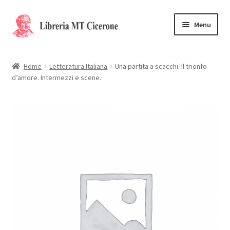
Vai
Vai
Menu
alla
al
navigazione
contenuto
Home
Home
Letteratura Italiana
Una partita a scacchi. Il trionfo
d’amore. Intermezzi e scene.
Libri rari
La Storia
Contattaci
Cassa
Carrello
Privacy Policy