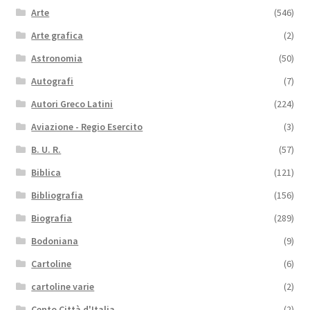
Arte
(546)
Arte grafica
(2)
Astronomia
(50)
Autografi
(7)
Autori Greco Latini
(224)
Aviazione - Regio Esercito
(3)
B. U. R.
(57)
Biblica
(121)
Bibliografia
(156)
Biografia
(289)
Bodoniana
(9)
Cartoline
(6)
cartoline varie
(2)
Cento Città d'Italia
(2)