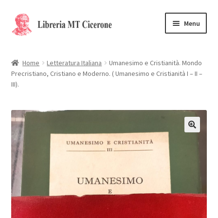
Vai
Vai
Menu
alla
al
navigazione
contenuto
Home
Home
Letteratura Italiana
Umanesimo e Cristianità. Mondo
Precristiano, Cristiano e Moderno. ( Umanesimo e Cristianità I – II –
Libri rari
III).
La Storia
Contattaci
Cassa
Carrello
Privacy Policy