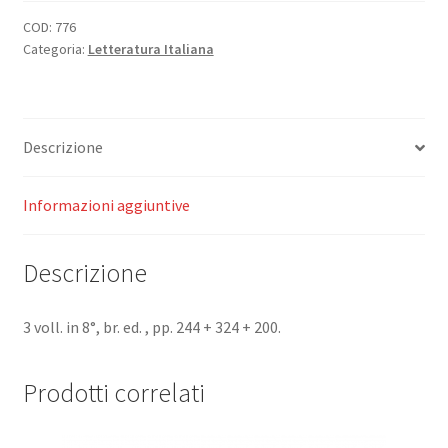
Mondo
Precristiano,
COD:
776
Categoria:
Letteratura Italiana
Cristiano
e
Moderno.
(
Descrizione
Umanesimo
e
Cristianità
Informazioni aggiuntive
I
-
Descrizione
II
-
III).
3 voll. in 8°, br. ed. , pp. 244 + 324 + 200.
quantità
Prodotti correlati