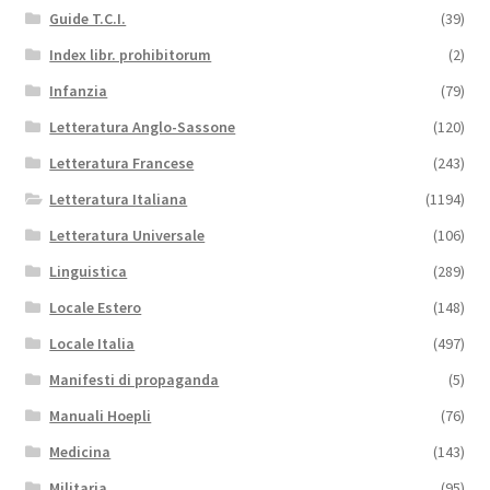
Guide T.C.I.
(39)
Index libr. prohibitorum
(2)
Infanzia
(79)
Letteratura Anglo-Sassone
(120)
Letteratura Francese
(243)
Letteratura Italiana
(1194)
Letteratura Universale
(106)
Linguistica
(289)
Locale Estero
(148)
Locale Italia
(497)
Manifesti di propaganda
(5)
Manuali Hoepli
(76)
Medicina
(143)
Militaria
(95)