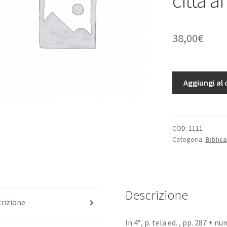
38,00
€
Tutto
Aggiungi al 
su
Gerusalemme
Biblica.
Panorama
COD:
1111
Categoria:
Biblica
della
città
ai
tempi
di
Descrizione
rizione
Cristo.
quantità
In 4°, p. tela ed. , pp. 287 + num