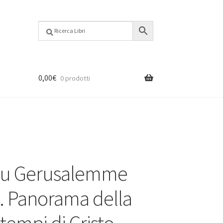
0,00
€
0 prodotti
 su Gerusalemme
a. Panorama della
i tempi di Cristo.