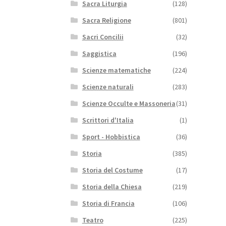
Sacra Liturgia
(128)
Sacra Religione
(801)
Sacri Concilii
(32)
Saggistica
(196)
Scienze matematiche
(224)
Scienze naturali
(283)
Scienze Occulte e Massoneria
(31)
Scrittori d'Italia
(1)
Sport - Hobbistica
(36)
Storia
(385)
Storia del Costume
(17)
Storia della Chiesa
(219)
Storia di Francia
(106)
Teatro
(225)