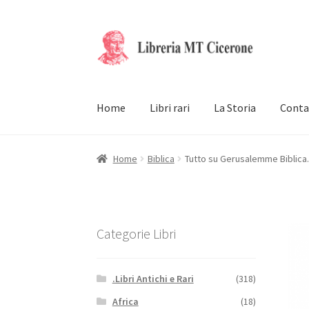
Vai
Vai
alla
al
navigazione
contenuto
Home
Libri rari
La Storia
Conta
Home
Biblica
Tutto su Gerusalemme Biblica. 
Categorie Libri
.Libri Antichi e Rari
(318)
Africa
(18)