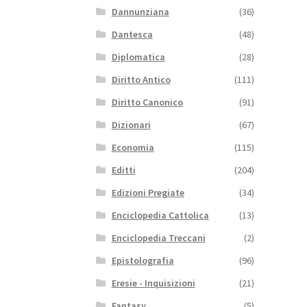
Dannunziana
(36)
Dantesca
(48)
Diplomatica
(28)
Diritto Antico
(111)
Diritto Canonico
(91)
Dizionari
(67)
Economia
(115)
Editti
(204)
Edizioni Pregiate
(34)
Enciclopedia Cattolica
(13)
Enciclopedia Treccani
(2)
Epistolografia
(96)
Eresie - Inquisizioni
(21)
Fantasy
(5)