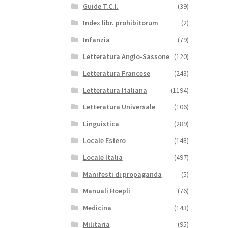
Guide T.C.I.
(39)
Index libr. prohibitorum
(2)
Infanzia
(79)
Letteratura Anglo-Sassone
(120)
Letteratura Francese
(243)
Letteratura Italiana
(1194)
Letteratura Universale
(106)
Linguistica
(289)
Locale Estero
(148)
Locale Italia
(497)
Manifesti di propaganda
(5)
Manuali Hoepli
(76)
Medicina
(143)
Militaria
(95)