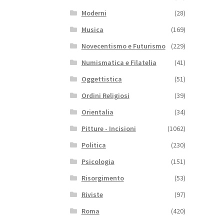
Moderni
(28)
Musica
(169)
Novecentismo e Futurismo
(229)
Numismatica e Filatelia
(41)
Oggettistica
(51)
Ordini Religiosi
(39)
Orientalia
(34)
Pitture - Incisioni
(1062)
Politica
(230)
Psicologia
(151)
Risorgimento
(53)
Riviste
(97)
Roma
(420)