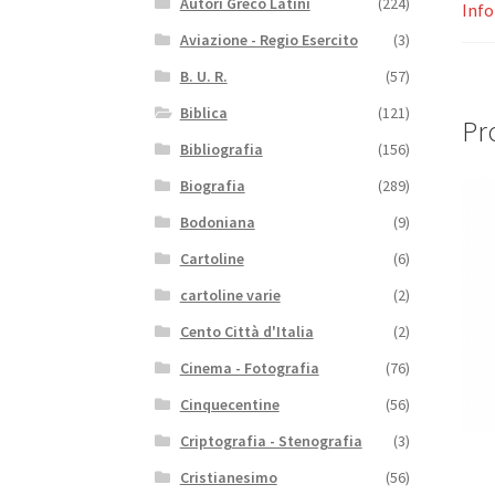
Autori Greco Latini
(224)
Info
Aviazione - Regio Esercito
(3)
B. U. R.
(57)
Biblica
(121)
Pro
Bibliografia
(156)
Biografia
(289)
Bodoniana
(9)
Cartoline
(6)
cartoline varie
(2)
Cento Città d'Italia
(2)
Cinema - Fotografia
(76)
Cinquecentine
(56)
Criptografia - Stenografia
(3)
Cristianesimo
(56)