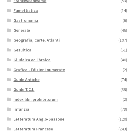
Francescanesimo
(53)
Fumettistica
(14)
Gastronomia
(6)
Generale
(46)
Geografia, Carte, Atlanti
(107)
Gesuitica
(51)
Giudaica ed Ebraica
(46)
Grafica - Edizioni numerate
(2)
Guide Antiche
(74)
Guide T.C.I.
(39)
Index libr. prohibitorum
(2)
Infanzia
(79)
Letteratura Anglo-Sassone
(120)
Letteratura Francese
(243)