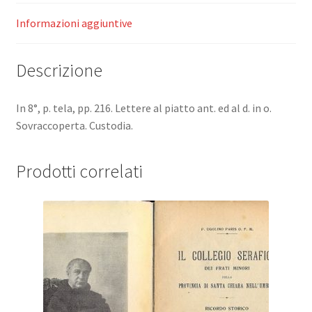
siciliano.
Un
Informazioni aggiuntive
esempio
di
Descrizione
pacifica
convivenza.
quantità
In 8°, p. tela, pp. 216. Lettere al piatto ant. ed al d. in o.
Sovraccoperta. Custodia.
Prodotti correlati