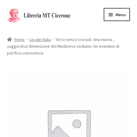
Vai
Vai
Menu
alla
al
navigazione
contenuto
Home
Home
Locale Italia
Terra senza crociati. Una nuova ,
suggestiva dimensione del Medioevo siciliano. Un esempio di
Libri rari
pacifica convivenza.
La Storia
Contattaci
Cassa
Carrello
Privacy Policy