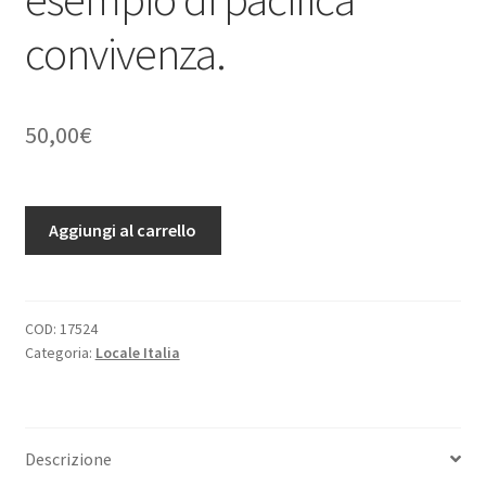
convivenza.
50,00
€
Terra
Aggiungi al carrello
senza
crociati.
Una
nuova
COD:
17524
Categoria:
Locale Italia
,
suggestiva
dimensione
del
Descrizione
Medioevo