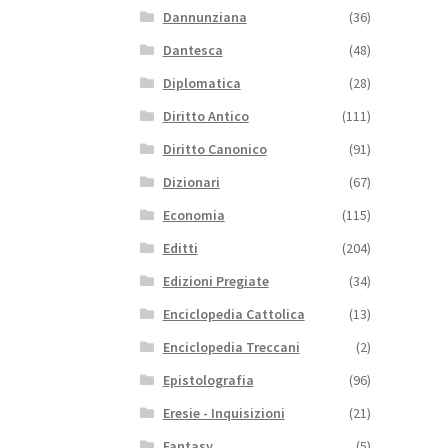
Dannunziana
(36)
Dantesca
(48)
Diplomatica
(28)
Diritto Antico
(111)
Diritto Canonico
(91)
Dizionari
(67)
Economia
(115)
Editti
(204)
Edizioni Pregiate
(34)
Enciclopedia Cattolica
(13)
Enciclopedia Treccani
(2)
Epistolografia
(96)
Eresie - Inquisizioni
(21)
Fantasy
(5)