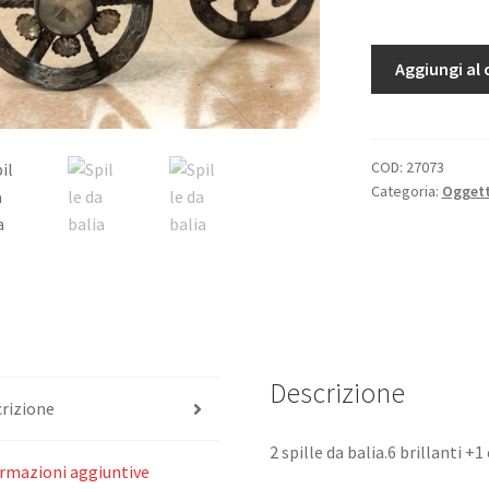
Spille
Aggiungi al 
da
balia
quantità
COD:
27073
Categoria:
Oggett
Descrizione
rizione
2 spille da balia.6 brillanti +1
rmazioni aggiuntive