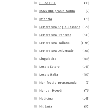
Guide T.C.I.
(39)
Index libr. prohibitorum
(2)
Infanzia
(79)
Letteratura Anglo-Sassone
(120)
Letteratura Francese
(243)
Letteratura Italiana
(1194)
Letteratura Universale
(106)
Linguistica
(289)
Locale Estero
(148)
Locale Italia
(497)
Manifesti di propaganda
(5)
Manuali Hoepli
(76)
Medicina
(143)
Militaria
(95)