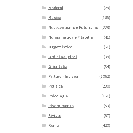
Moderni
(28)
Musica
(168)
Novecentismo e Futurismo
(229)
Numismatica e Filatelia
(41)
Oggettistica
(51)
Ordini Religiosi
(39)
Orientalia
(34)
Pitture - Incisioni
(1062)
Politica
(230)
Psicologia
(151)
Risorgimento
(53)
Riviste
(97)
Roma
(420)