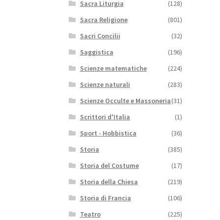
Sacra Liturgia
(128)
Sacra Religione
(801)
Sacri Concilii
(32)
Saggistica
(196)
Scienze matematiche
(224)
Scienze naturali
(283)
Scienze Occulte e Massoneria
(31)
Scrittori d'Italia
(1)
Sport - Hobbistica
(36)
Storia
(385)
Storia del Costume
(17)
Storia della Chiesa
(219)
Storia di Francia
(106)
Teatro
(225)