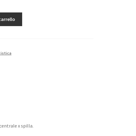
carrello
istica
 centrale x spilla.