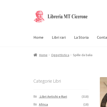
Vai
Vai
alla
al
navigazione
contenuto
Home
Libri rari
La Storia
Conta
Home
Oggettistica
Spille da balia
Categorie Libri
.Libri Antichi e Rari
(318)
Africa
(18)