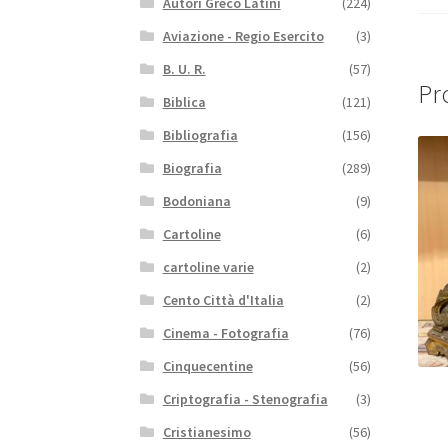
Autori Greco Latini
(224)
Aviazione - Regio Esercito
(3)
B. U. R.
(57)
Pro
Biblica
(121)
Bibliografia
(156)
Biografia
(289)
Bodoniana
(9)
Cartoline
(6)
cartoline varie
(2)
Cento Città d'Italia
(2)
Cinema - Fotografia
(76)
Cinquecentine
(56)
Criptografia - Stenografia
(3)
Cristianesimo
(56)