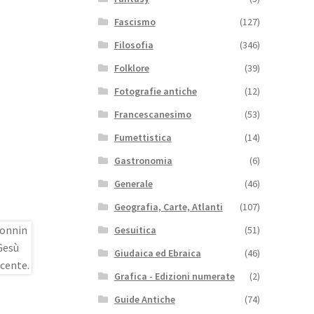
Fascismo
(127)
Filosofia
(346)
Folklore
(39)
Fotografie antiche
(12)
Francescanesimo
(53)
Fumettistica
(14)
Gastronomia
(6)
Generale
(46)
Geografia, Carte, Atlanti
(107)
Gesuitica
(51)
Giudaica ed Ebraica
(46)
Grafica - Edizioni numerate
(2)
Guide Antiche
(74)