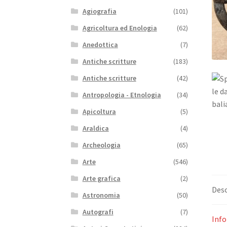
Agiografia
(101)
Agricoltura ed Enologia
(62)
Anedottica
(7)
Antiche scritture
(183)
Antiche scritture
(42)
Antropologia - Etnologia
(34)
Apicoltura
(5)
Araldica
(4)
Archeologia
(65)
Arte
(546)
Arte grafica
(2)
Desc
Astronomia
(50)
Autografi
(7)
Info