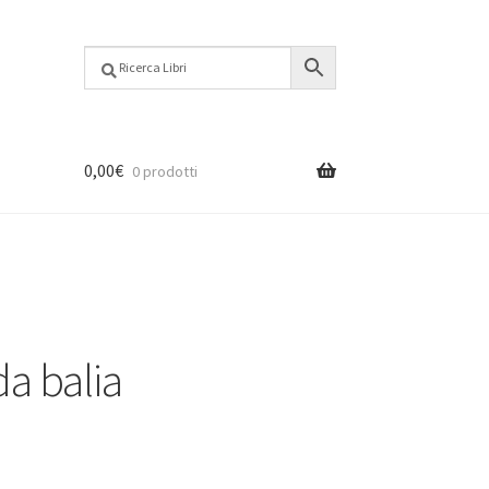
0,00
€
0 prodotti
da balia