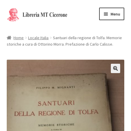
Vai
Vai
Menu
alla
al
navigazione
contenuto
Home
Home
Locale Italia
Santuari della regione di Tolfa. Memorie
storiche a cura di Ottorino Morra. Prefazione di Carlo Calisse.
Libri rari
La Storia
Contattaci
🔍
Cassa
Carrello
Privacy Policy