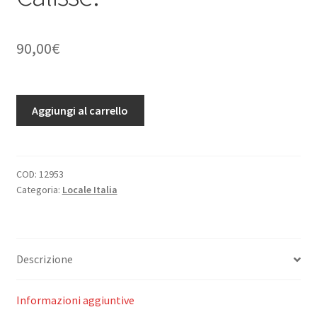
90,00
€
Santuari
Aggiungi al carrello
della
regione
di
Tolfa.
COD:
12953
Categoria:
Locale Italia
Memorie
storiche
a
cura
Descrizione
di
Ottorino
Morra.
Informazioni aggiuntive
Prefazione