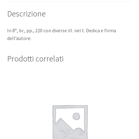
di
Descrizione
Carlo
Calisse.
quantità
In 8°, br., pp., 220 con diverse ill. nel t. Dedica e firma
dell’autore.
Prodotti correlati