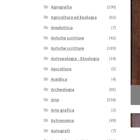
Agiografia
(100)
Agricoltura ed Enologia
(62)
Anedottica
(7)
Antiche scritture
(42)
Antiche scritture
(180)
Antropologia - Etnologia
(34)
Apicoltura
(5)
Araldica
(4)
Archeologia
(65)
Arte
(536)
Arte grafica
(3)
Astronomia
(49)
Autografi
(7)