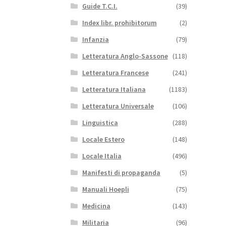
Guide T.C.I.
(39)
Index libr. prohibitorum
(2)
Infanzia
(79)
Letteratura Anglo-Sassone
(118)
Letteratura Francese
(241)
Letteratura Italiana
(1183)
Letteratura Universale
(106)
Linguistica
(288)
Locale Estero
(148)
Locale Italia
(496)
Manifesti di propaganda
(5)
Manuali Hoepli
(75)
Medicina
(143)
Militaria
(96)