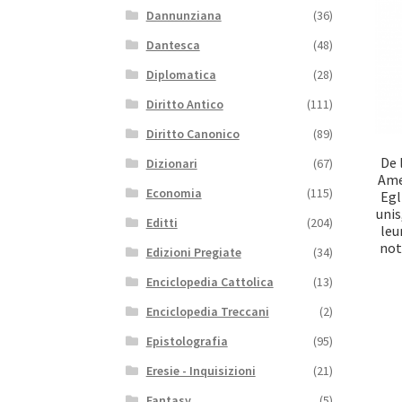
Dannunziana
(36)
Dantesca
(48)
Diplomatica
(28)
Diritto Antico
(111)
Diritto Canonico
(89)
De 
Dizionari
(67)
Ame
Economia
(115)
Egl
unis
Editti
(204)
leu
not
Edizioni Pregiate
(34)
Enciclopedia Cattolica
(13)
Enciclopedia Treccani
(2)
Epistolografia
(95)
Eresie - Inquisizioni
(21)
Fantasy
(5)