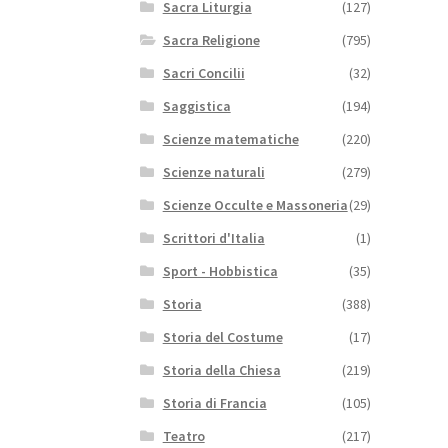
Sacra Liturgia
(127)
Sacra Religione
(795)
Sacri Concilii
(32)
Saggistica
(194)
Scienze matematiche
(220)
Scienze naturali
(279)
Scienze Occulte e Massoneria
(29)
Scrittori d'Italia
(1)
Sport - Hobbistica
(35)
Storia
(388)
Storia del Costume
(17)
Storia della Chiesa
(219)
Storia di Francia
(105)
Teatro
(217)