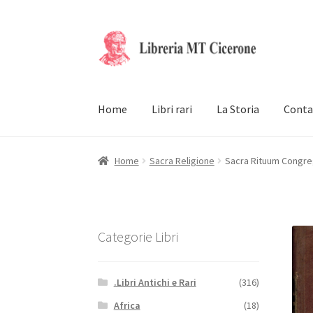
Vai
Vai
alla
al
navigazione
contenuto
Home
Libri rari
La Storia
Conta
Home
Sacra Religione
Sacra Rituum Congrega
Categorie Libri
.Libri Antichi e Rari
(316)
Africa
(18)