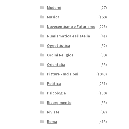
Moderni
(27)
Musica
(160)
Novecentismo e Futurismo
(228)
Numismatica e Filatelia
(41)
Oggettistica
(52)
Ordini Religiosi
(39)
Orientalia
(33)
Pitture - Incisioni
(1043)
Politica
(231)
Psicologia
(150)
Risorgimento
(53)
Riviste
(97)
Roma
(413)