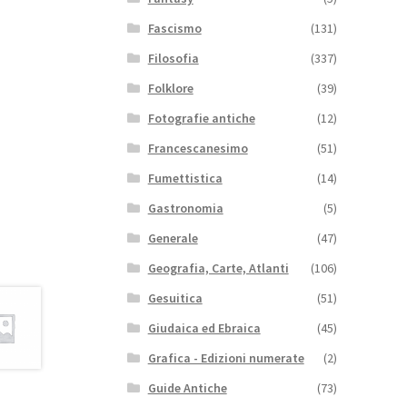
Fascismo
(131)
Filosofia
(337)
Folklore
(39)
Fotografie antiche
(12)
Francescanesimo
(51)
Fumettistica
(14)
Gastronomia
(5)
Generale
(47)
Geografia, Carte, Atlanti
(106)
Gesuitica
(51)
Giudaica ed Ebraica
(45)
Grafica - Edizioni numerate
(2)
Guide Antiche
(73)