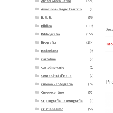
Autori Greco Latini
(221)
Aviazione - Regio Esercito
(2)
B. U. R.
(56)
Biblica
(119)
Desc
Bibliografia
(156)
Biografia
(284)
Info
Bodoniana
(9)
Cartoline
(7)
cartoline varie
(2)
Cento Città d'Italia
(2)
Pro
Cinema - Fotografia
(74)
Cinquecentine
(55)
Criptografia - Stenografia
(3)
Cristianesimo
(56)