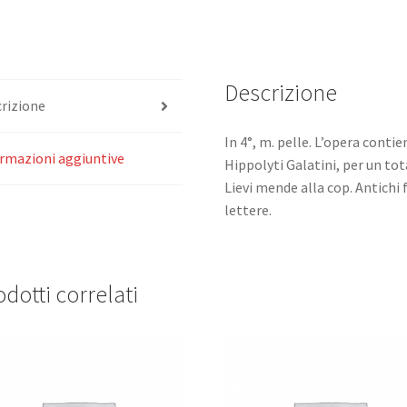
Dei
Hippolyti
Galantini.
quantità
Descrizione
rizione
In 4°, m. pelle. L’opera contie
rmazioni aggiuntive
Hippolyti Galatini, per un total
Lievi mende alla cop. Antichi 
lettere.
dotti correlati