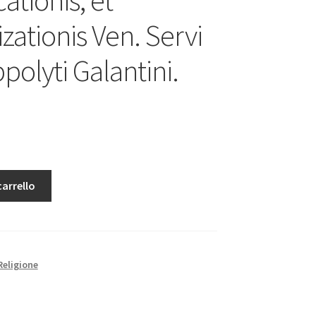
zationis Ven. Servi
polyti Galantini.
carrello
Religione