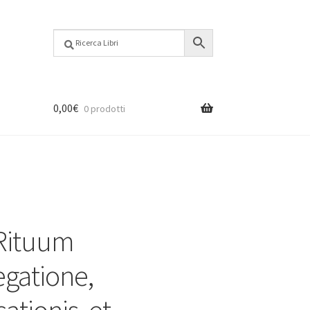
0,00
€
0 prodotti
Rituum
gatione,
cationis, et