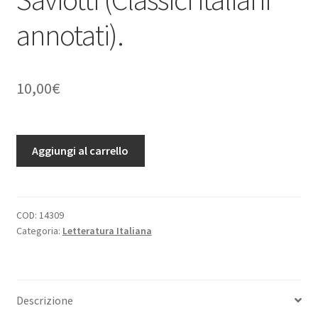
annotati).
10,00
€
Rime
Aggiungi al carrello
del
Berni
e
di
COD:
14309
Categoria:
Letteratura Italiana
Berneschi
del
secolo
XVI.
Descrizione
Con