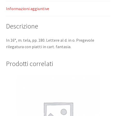
introduzione
e
Informazioni aggiuntive
commento
di
Descrizione
Gino
Saviotti
(Classici
In 16°, m. tela, pp. 180. Lettere al d. in o. Pregevole
italiani
rilegatura con piatti in cart. fantasia.
annotati).
quantità
Prodotti correlati