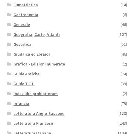
Fumettistica
(14)
Gastronomia
(6)
Generale
(46)
Geografia, Carte, Atlanti
(107)
Gesuitica
(51)
Giudaica ed Ebraica
(46)
Grafica - Edizioni numerate
(2)
Guide Antiche
(74)
Guide T.C.I.
(39)
Index libr. prohibitorum
(2)
Infanzia
(79)
Letteratura Anglo-Sassone
(120)
Letteratura Francese
(243)
Letteratura Italiana
(1194)