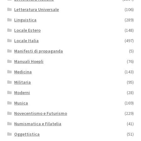
Letteratura Universale
(106)
Linguistica
(289)
Locale Estero
(148)
Locale Italia
(497)
Manifesti di propaganda
(5)
Manuali Hoepli
(76)
Medicina
(143)
Militaria
(95)
Moderni
(28)
Musica
(169)
Novecentismo e Futurismo
(229)
Numismatica e Filatelia
(41)
Oggettistica
(51)