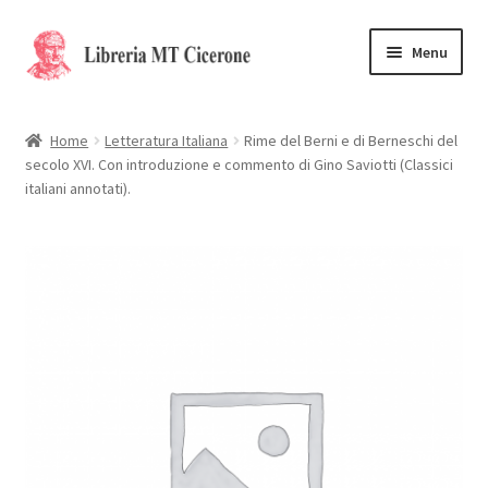
Vai
Vai
Menu
alla
al
navigazione
contenuto
Home
Home
Letteratura Italiana
Rime del Berni e di Berneschi del
secolo XVI. Con introduzione e commento di Gino Saviotti (Classici
Libri rari
italiani annotati).
La Storia
Contattaci
Cassa
Carrello
Privacy Policy