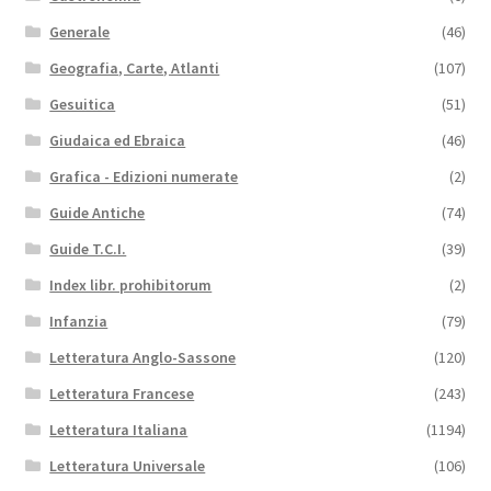
Generale
(46)
Geografia, Carte, Atlanti
(107)
Gesuitica
(51)
Giudaica ed Ebraica
(46)
Grafica - Edizioni numerate
(2)
Guide Antiche
(74)
Guide T.C.I.
(39)
Index libr. prohibitorum
(2)
Infanzia
(79)
Letteratura Anglo-Sassone
(120)
Letteratura Francese
(243)
Letteratura Italiana
(1194)
Letteratura Universale
(106)