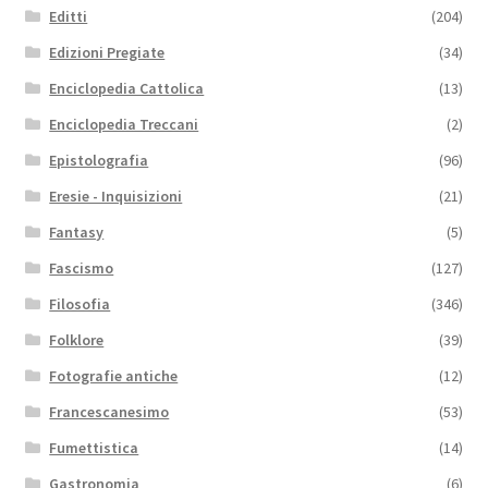
Editti
(204)
Edizioni Pregiate
(34)
Enciclopedia Cattolica
(13)
Enciclopedia Treccani
(2)
Epistolografia
(96)
Eresie - Inquisizioni
(21)
Fantasy
(5)
Fascismo
(127)
Filosofia
(346)
Folklore
(39)
Fotografie antiche
(12)
Francescanesimo
(53)
Fumettistica
(14)
Gastronomia
(6)