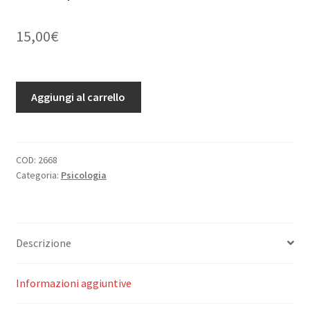
15,00
€
Relazioni
Aggiungi al carrello
Umane
nella
Impresa
Moderna.
COD:
2668
Categoria:
Psicologia
(Una
guida
per
l'azione
Descrizione
proposta
da
Capi
Informazioni aggiuntive
d'impresa