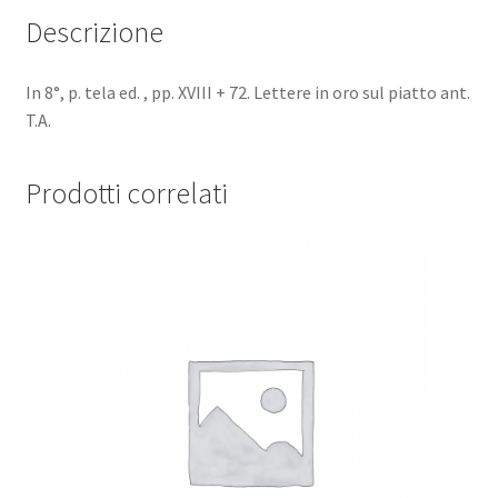
Americani).
Descrizione
quantità
In 8°, p. tela ed. , pp. XVIII + 72. Lettere in oro sul piatto ant.
T.A.
Prodotti correlati