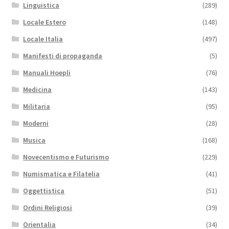
Linguistica
(289)
Locale Estero
(148)
Locale Italia
(497)
Manifesti di propaganda
(5)
Manuali Hoepli
(76)
Medicina
(143)
Militaria
(95)
Moderni
(28)
Musica
(168)
Novecentismo e Futurismo
(229)
Numismatica e Filatelia
(41)
Oggettistica
(51)
Ordini Religiosi
(39)
Orientalia
(34)