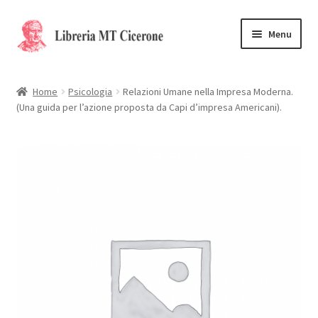
Vai
Vai
Menu
alla
al
navigazione
contenuto
Home
Home
Psicologia
Relazioni Umane nella Impresa Moderna.
(Una guida per l’azione proposta da Capi d’impresa Americani).
Libri rari
La Storia
Contattaci
Cassa
Carrello
Privacy Policy