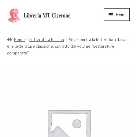
Vai
Vai
Menu
alla
al
navigazione
contenuto
Home
Home
Letteratura Italiana
Relazioni fra la letteratura italiana
e le letterature classiche. Estratto dal volume “Letterature
Libri rari
comparate”.
La Storia
Contattaci
Cassa
Carrello
Privacy Policy