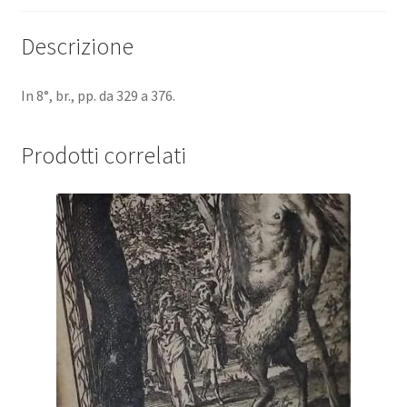
"Letterature
comparate".
Descrizione
quantità
In 8°, br., pp. da 329 a 376.
Prodotti correlati