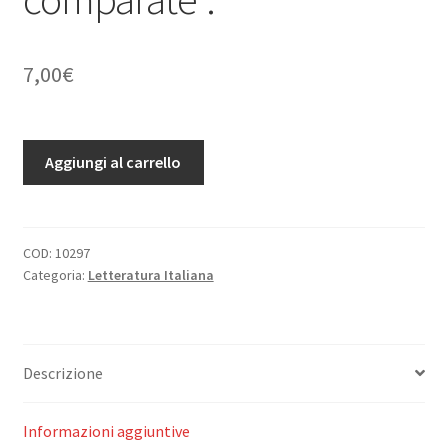
7,00
€
Relazioni
Aggiungi al carrello
fra
la
letteratura
italiana
COD:
10297
Categoria:
Letteratura Italiana
e
le
letterature
classiche.
Descrizione
Estratto
dal
volume
Informazioni aggiuntive