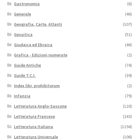
Gastronomia
(6)
Generale
(46)
Geografia, Carte, Atlanti
(107)
Gesuitica
(51)
Giudaica ed Ebraica
(46)
Grafica - Edizioni numerate
(2)
Guide Antiche
(74)
Guide T.C.I.
(39)
Index libr. prohibitorum
(2)
Infanzia
(79)
Letteratura Anglo-Sassone
(120)
Letteratura Francese
(243)
Letteratura Italiana
(1194)
Letteratura Universale
(106)