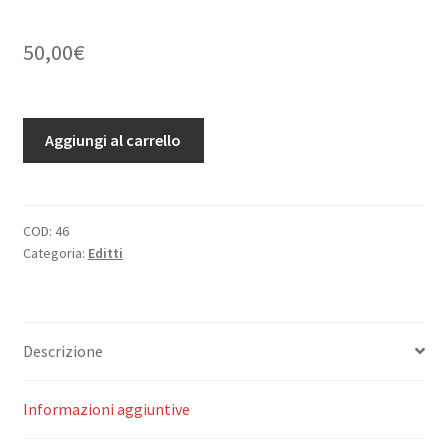
50,00
€
Regie
Aggiungi al carrello
Patenti
circa
provvidenze
per
COD:
46
Categoria:
Editti
le
consegne
dei
possessori.....
Descrizione
22
dicembre
1797.
Informazioni aggiuntive
quantità