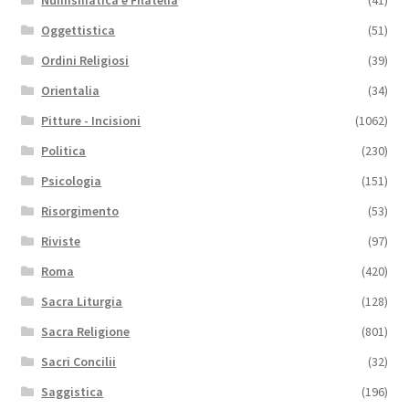
Oggettistica
(51)
Ordini Religiosi
(39)
Orientalia
(34)
Pitture - Incisioni
(1062)
Politica
(230)
Psicologia
(151)
Risorgimento
(53)
Riviste
(97)
Roma
(420)
Sacra Liturgia
(128)
Sacra Religione
(801)
Sacri Concilii
(32)
Saggistica
(196)