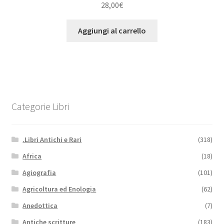
28,00
€
Aggiungi al carrello
Categorie Libri
.Libri Antichi e Rari
(318)
Africa
(18)
Agiografia
(101)
Agricoltura ed Enologia
(62)
Anedottica
(7)
Antiche scritture
(183)