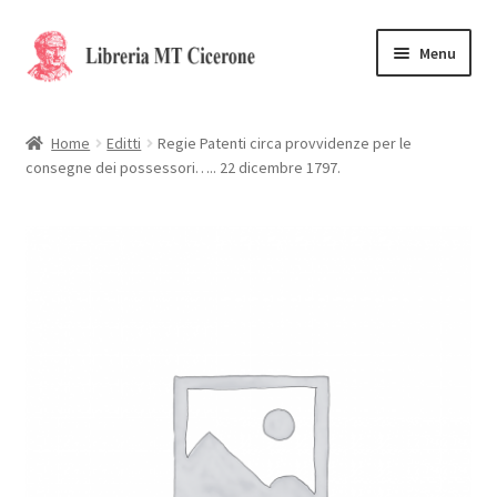
Vai
Vai
Menu
alla
al
navigazione
contenuto
Home
Home
Editti
Regie Patenti circa provvidenze per le
consegne dei possessori….. 22 dicembre 1797.
Libri rari
La Storia
Contattaci
Cassa
Carrello
Privacy Policy