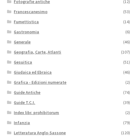
Fotografie antiche
(12)
Francescanesimo
(53)
Fumettistica
(14)
Gastronomia
(6)
Generale
(46)
Geografia, Carte, Atlanti
(107)
Gesuitica
(51)
Giudaica ed Ebraica
(46)
Grafica - Edizioni numerate
(2)
Guide Antiche
(74)
Guide T.C.I.
(39)
Index libr. prohibitorum
(2)
Infanzia
(79)
Letteratura Anglo-Sassone
(120)