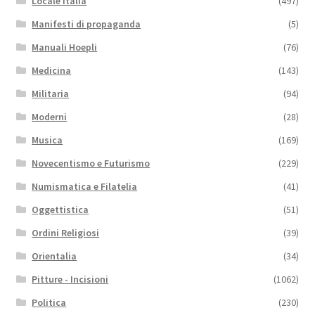
Locale Italia
(497)
Manifesti di propaganda
(5)
Manuali Hoepli
(76)
Medicina
(143)
Militaria
(94)
Moderni
(28)
Musica
(169)
Novecentismo e Futurismo
(229)
Numismatica e Filatelia
(41)
Oggettistica
(51)
Ordini Religiosi
(39)
Orientalia
(34)
Pitture - Incisioni
(1062)
Politica
(230)