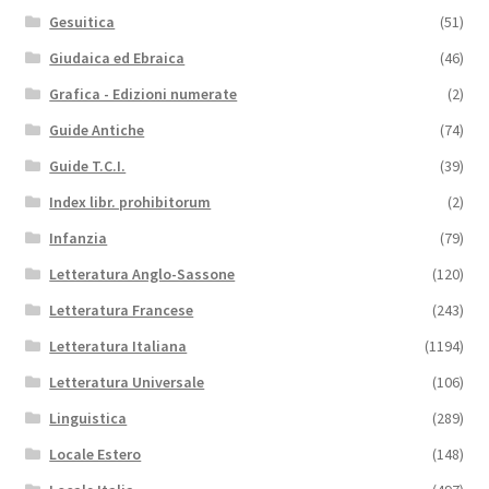
Gesuitica
(51)
Giudaica ed Ebraica
(46)
Grafica - Edizioni numerate
(2)
Guide Antiche
(74)
Guide T.C.I.
(39)
Index libr. prohibitorum
(2)
Infanzia
(79)
Letteratura Anglo-Sassone
(120)
Letteratura Francese
(243)
Letteratura Italiana
(1194)
Letteratura Universale
(106)
Linguistica
(289)
Locale Estero
(148)