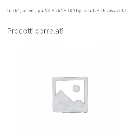
In 16° , br. ed. , pp. VII + 264 + 104 fig. n. n. t. + 16 tavv. n. f. t.
Prodotti correlati