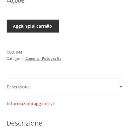
40,00
€
Ratgeber
Aggiungi al carrello
im
Photographieren.
Leicht
fabliches
COD:
844
Categoria:
Cinema - Fotografia
Lehrbuch
fur
Amatorphotographen.
quantità
Descrizione
Informazioni aggiuntive
Descrizione