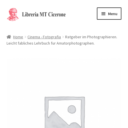
Vai
Vai
Menu
alla
al
navigazione
contenuto
Home
Home
Cinema - Fotografia
Ratgeber im Photographieren.
Leicht fabliches Lehrbuch fur Amatorphotographen.
Libri rari
La Storia
Contattaci
Cassa
Carrello
Privacy Policy