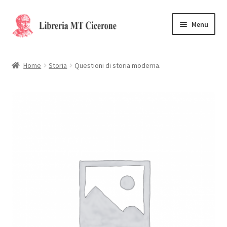
Vai
Vai
Menu
alla
al
navigazione
contenuto
Home
Home
Storia
Questioni di storia moderna.
Libri rari
La Storia
Contattaci
Cassa
Carrello
Privacy Policy