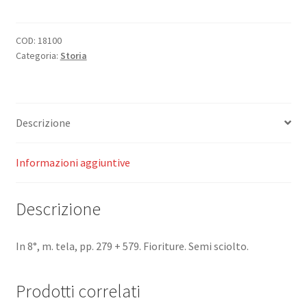
storia
moderna.
quantità
COD:
18100
Categoria:
Storia
Descrizione
Informazioni aggiuntive
Descrizione
In 8°, m. tela, pp. 279 + 579. Fioriture. Semi sciolto.
Prodotti correlati