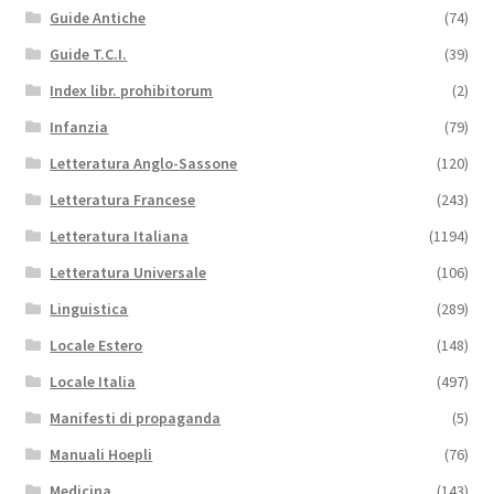
Guide Antiche
(74)
Guide T.C.I.
(39)
Index libr. prohibitorum
(2)
Infanzia
(79)
Letteratura Anglo-Sassone
(120)
Letteratura Francese
(243)
Letteratura Italiana
(1194)
Letteratura Universale
(106)
Linguistica
(289)
Locale Estero
(148)
Locale Italia
(497)
Manifesti di propaganda
(5)
Manuali Hoepli
(76)
Medicina
(143)