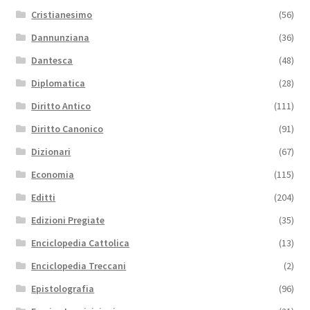
Cristianesimo
(56)
Dannunziana
(36)
Dantesca
(48)
Diplomatica
(28)
Diritto Antico
(111)
Diritto Canonico
(91)
Dizionari
(67)
Economia
(115)
Editti
(204)
Edizioni Pregiate
(35)
Enciclopedia Cattolica
(13)
Enciclopedia Treccani
(2)
Epistolografia
(96)