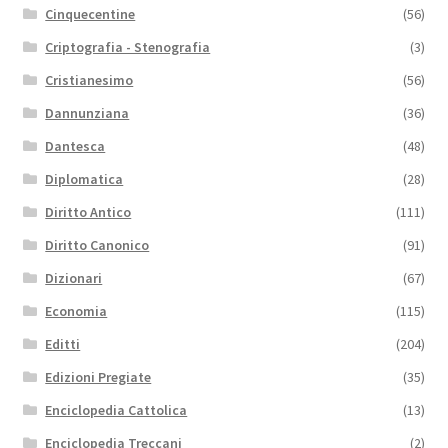
Cinquecentine
(56)
Criptografia - Stenografia
(3)
Cristianesimo
(56)
Dannunziana
(36)
Dantesca
(48)
Diplomatica
(28)
Diritto Antico
(111)
Diritto Canonico
(91)
Dizionari
(67)
Economia
(115)
Editti
(204)
Edizioni Pregiate
(35)
Enciclopedia Cattolica
(13)
Enciclopedia Treccani
(2)