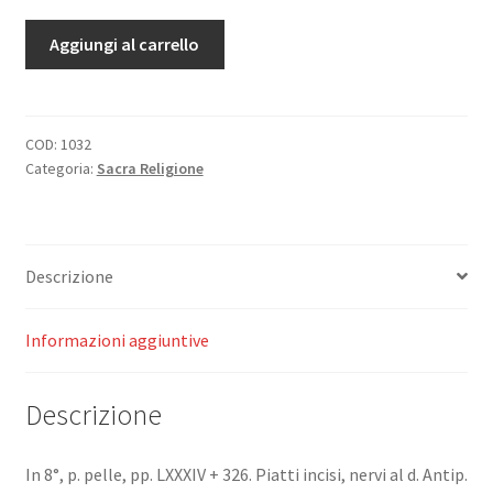
Petit
Aggiungi al carrello
Careme
de
Massillion,
eveque
COD:
1032
Categoria:
Sacra Religione
de
Clermont.
quantità
Descrizione
Informazioni aggiuntive
Descrizione
In 8°, p. pelle, pp. LXXXIV + 326. Piatti incisi, nervi al d. Antip.