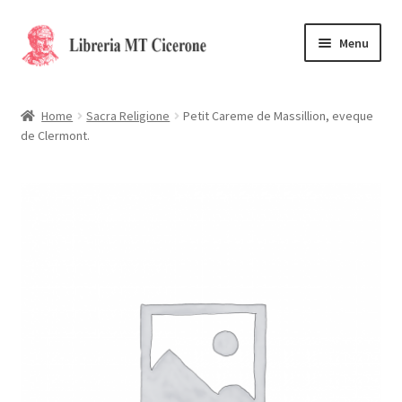
Vai
Vai
Menu
alla
al
navigazione
contenuto
Home
Home
Sacra Religione
Petit Careme de Massillion, eveque
de Clermont.
Libri rari
La Storia
Contattaci
Cassa
Carrello
Privacy Policy