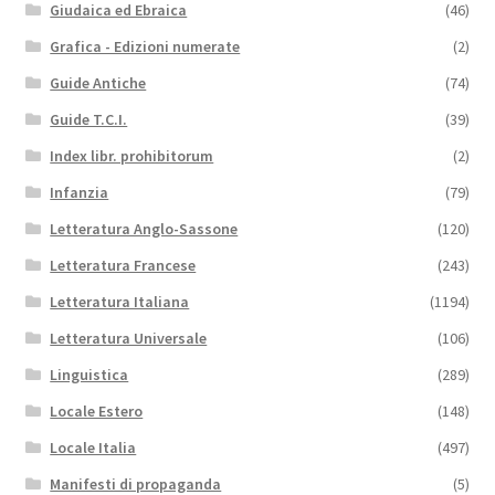
Giudaica ed Ebraica
(46)
Grafica - Edizioni numerate
(2)
Guide Antiche
(74)
Guide T.C.I.
(39)
Index libr. prohibitorum
(2)
Infanzia
(79)
Letteratura Anglo-Sassone
(120)
Letteratura Francese
(243)
Letteratura Italiana
(1194)
Letteratura Universale
(106)
Linguistica
(289)
Locale Estero
(148)
Locale Italia
(497)
Manifesti di propaganda
(5)