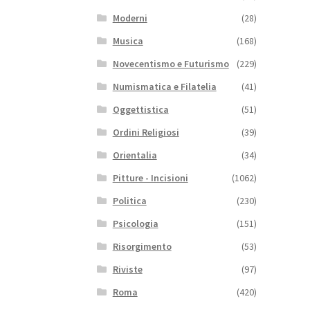
Moderni
(28)
Musica
(168)
Novecentismo e Futurismo
(229)
Numismatica e Filatelia
(41)
Oggettistica
(51)
Ordini Religiosi
(39)
Orientalia
(34)
Pitture - Incisioni
(1062)
Politica
(230)
Psicologia
(151)
Risorgimento
(53)
Riviste
(97)
Roma
(420)