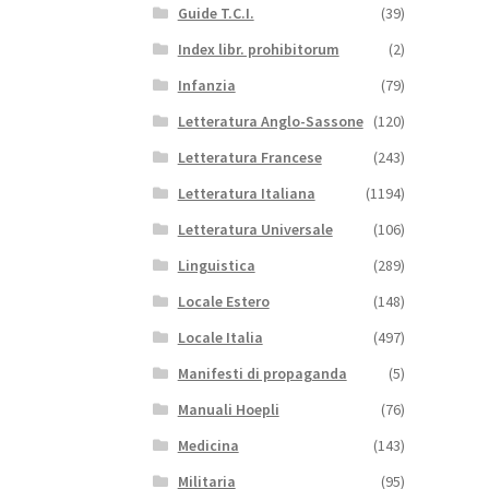
Guide T.C.I.
(39)
Index libr. prohibitorum
(2)
Infanzia
(79)
Letteratura Anglo-Sassone
(120)
Letteratura Francese
(243)
Letteratura Italiana
(1194)
Letteratura Universale
(106)
Linguistica
(289)
Locale Estero
(148)
Locale Italia
(497)
Manifesti di propaganda
(5)
Manuali Hoepli
(76)
Medicina
(143)
Militaria
(95)