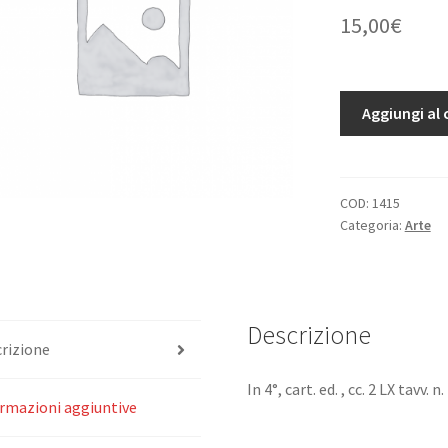
15,00
€
Paesaggi
Aggiungi al 
della
Pittura
Italiana.
quantità
COD:
1415
Categoria:
Arte
Descrizione
rizione
In 4°, cart. ed. , cc. 2 LX tavv. n
rmazioni aggiuntive