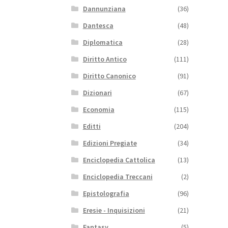
Dannunziana
(36)
Dantesca
(48)
Diplomatica
(28)
Diritto Antico
(111)
Diritto Canonico
(91)
Dizionari
(67)
Economia
(115)
Editti
(204)
Edizioni Pregiate
(34)
Enciclopedia Cattolica
(13)
Enciclopedia Treccani
(2)
Epistolografia
(96)
Eresie - Inquisizioni
(21)
Fantasy
(5)