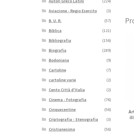
Autori Greco Latini
(224)
Aviazione - Regio Esercito
(3)
Pro
B. U. R.
(57)
Biblica
(121)
Bibliografia
(156)
Biografia
(289)
Bodoniana
(9)
Cartoline
(7)
cartoline varie
(2)
Cento Città d'Italia
(2)
Cinema - Fotografia
(76)
Cinquecentine
(56)
Ar
il
Criptografia - Stenografia
(3)
Cristianesimo
(56)