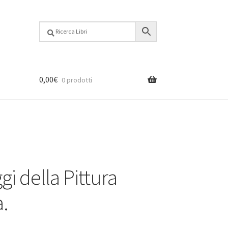
0,00
€
0 prodotti
i della Pittura
a.