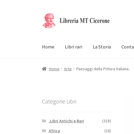
Vai
Vai
alla
al
navigazione
contenuto
Home
Libri rari
La Storia
Conta
Home
Arte
Paesaggi della Pittura Italiana.
Categorie Libri
.Libri Antichi e Rari
(318)
Africa
(18)