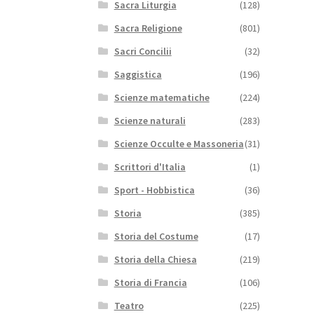
Sacra Liturgia
(128)
Sacra Religione
(801)
Sacri Concilii
(32)
Saggistica
(196)
Scienze matematiche
(224)
Scienze naturali
(283)
Scienze Occulte e Massoneria
(31)
Scrittori d'Italia
(1)
Sport - Hobbistica
(36)
Storia
(385)
Storia del Costume
(17)
Storia della Chiesa
(219)
Storia di Francia
(106)
Teatro
(225)