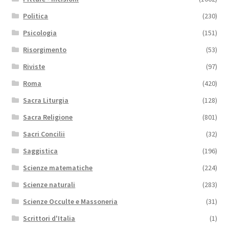
Politica
(230)
Psicologia
(151)
Risorgimento
(53)
Riviste
(97)
Roma
(420)
Sacra Liturgia
(128)
Sacra Religione
(801)
Sacri Concilii
(32)
Saggistica
(196)
Scienze matematiche
(224)
Scienze naturali
(283)
Scienze Occulte e Massoneria
(31)
Scrittori d'Italia
(1)