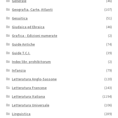
Generale
(46)
Geografia, Carte, Atlanti
(107)
Gesuitica
(51)
Giudaica ed Ebraica
(46)
Grafica - Edizioni numerate
(2)
Guide Antiche
(74)
Guide T.C.I.
(39)
Index libr. prohibitorum
(2)
Infanzia
(79)
Letteratura Anglo-Sassone
(120)
Letteratura Francese
(243)
Letteratura Italiana
(1194)
Letteratura Universale
(106)
Linguistica
(289)