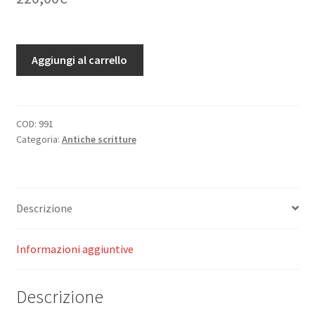
Oeuvres
Aggiungi al carrello
completes
de
Massillion
èveque
COD:
991
Categoria:
Antiche scritture
de
Clermont.
Edition
collationèe
Descrizione
sur
les
manuscrits
Informazioni aggiuntive
&
sur
Descrizione
les