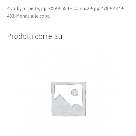
Meilleurs
textes
4 voll. , m. pelle, pp. XXIV + 554 + cc. nn. 2 + pp. 479 + 487 +
avec
483. Mende alle copp.
notes,
variantes,
Prodotti correlati
notices,
corresponsance
inèdite.
quantità