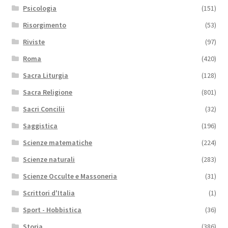
Psicologia
(151)
Risorgimento
(53)
Riviste
(97)
Roma
(420)
Sacra Liturgia
(128)
Sacra Religione
(801)
Sacri Concilii
(32)
Saggistica
(196)
Scienze matematiche
(224)
Scienze naturali
(283)
Scienze Occulte e Massoneria
(31)
Scrittori d'Italia
(1)
Sport - Hobbistica
(36)
Storia
(386)