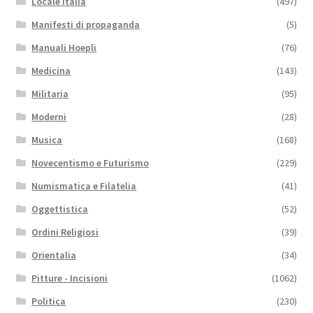
Locale Italia
(497)
Manifesti di propaganda
(5)
Manuali Hoepli
(76)
Medicina
(143)
Militaria
(95)
Moderni
(28)
Musica
(168)
Novecentismo e Futurismo
(229)
Numismatica e Filatelia
(41)
Oggettistica
(52)
Ordini Religiosi
(39)
Orientalia
(34)
Pitture - Incisioni
(1062)
Politica
(230)