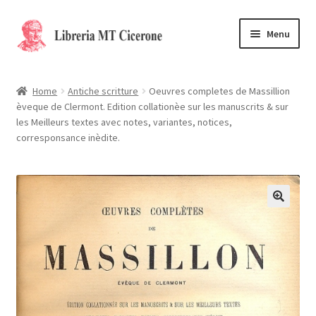
Vai
Vai
Menu
alla
al
navigazione
contenuto
Home
Home
Antiche scritture
Oeuvres completes de Massillion
èveque de Clermont. Edition collationèe sur les manuscrits & sur
Libri rari
les Meilleurs textes avec notes, variantes, notices,
corresponsance inèdite.
La Storia
Contattaci
Cassa
Carrello
Privacy Policy