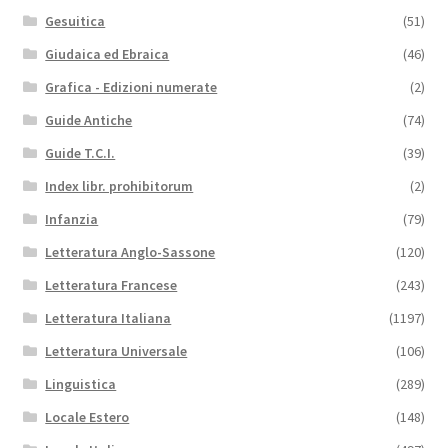
Gesuitica
(51)
Giudaica ed Ebraica
(46)
Grafica - Edizioni numerate
(2)
Guide Antiche
(74)
Guide T.C.I.
(39)
Index libr. prohibitorum
(2)
Infanzia
(79)
Letteratura Anglo-Sassone
(120)
Letteratura Francese
(243)
Letteratura Italiana
(1197)
Letteratura Universale
(106)
Linguistica
(289)
Locale Estero
(148)