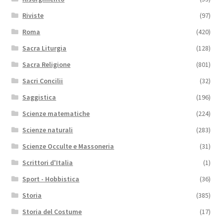
Riviste
(97)
Roma
(420)
Sacra Liturgia
(128)
Sacra Religione
(801)
Sacri Concilii
(32)
Saggistica
(196)
Scienze matematiche
(224)
Scienze naturali
(283)
Scienze Occulte e Massoneria
(31)
Scrittori d'Italia
(1)
Sport - Hobbistica
(36)
Storia
(385)
Storia del Costume
(17)