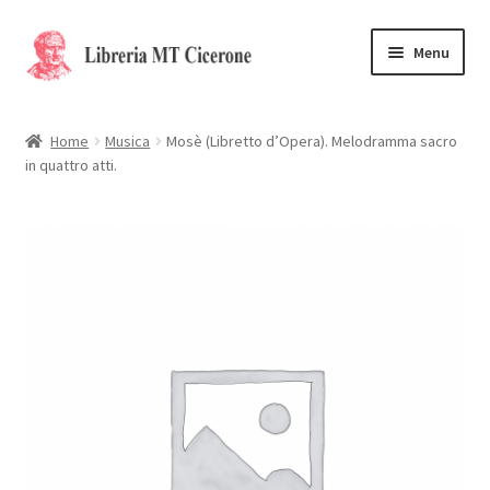
Vai
Vai
Menu
alla
al
navigazione
contenuto
Home
Home
Musica
Mosè (Libretto d’Opera). Melodramma sacro
in quattro atti.
Libri rari
La Storia
Contattaci
Cassa
Carrello
Privacy Policy