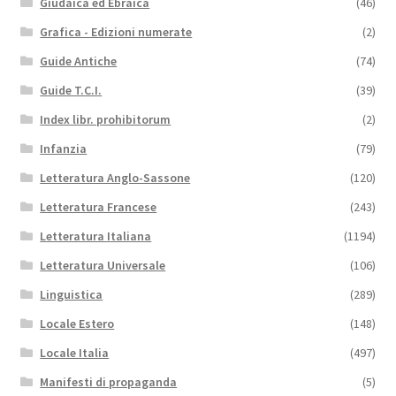
Giudaica ed Ebraica
(46)
Grafica - Edizioni numerate
(2)
Guide Antiche
(74)
Guide T.C.I.
(39)
Index libr. prohibitorum
(2)
Infanzia
(79)
Letteratura Anglo-Sassone
(120)
Letteratura Francese
(243)
Letteratura Italiana
(1194)
Letteratura Universale
(106)
Linguistica
(289)
Locale Estero
(148)
Locale Italia
(497)
Manifesti di propaganda
(5)