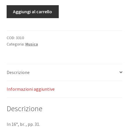
Mosè
Aggiungi al carrello
(Libretto
d'Opera).
Melodramma
sacro
COD:
3310
Categoria:
Musica
in
quattro
atti.
quantità
Descrizione
Informazioni aggiuntive
Descrizione
In 16°, br. , pp. 31.