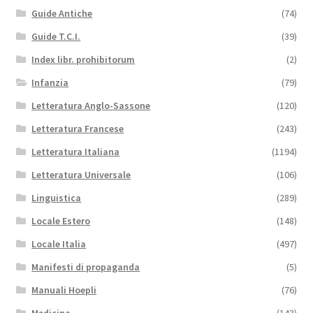
Guide Antiche
(74)
Guide T.C.I.
(39)
Index libr. prohibitorum
(2)
Infanzia
(79)
Letteratura Anglo-Sassone
(120)
Letteratura Francese
(243)
Letteratura Italiana
(1194)
Letteratura Universale
(106)
Linguistica
(289)
Locale Estero
(148)
Locale Italia
(497)
Manifesti di propaganda
(5)
Manuali Hoepli
(76)
Medicina
(143)