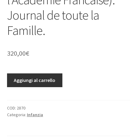
Journal de toute la
Famille.
320,00
€
Magasin
Aggiungi al carrello
d'Education
et
de
Recreation
COD:
2870
Categoria:
Infanzia
et
semaine
des