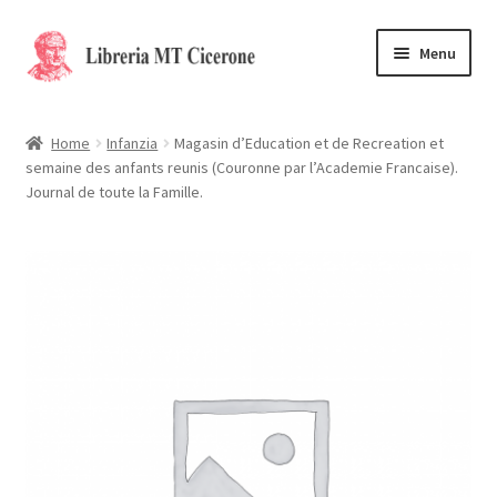
Vai
Vai
Menu
alla
al
navigazione
contenuto
Home
Home
Infanzia
Magasin d’Education et de Recreation et
semaine des anfants reunis (Couronne par l’Academie Francaise).
Libri rari
Journal de toute la Famille.
La Storia
Contattaci
Cassa
Carrello
Privacy Policy