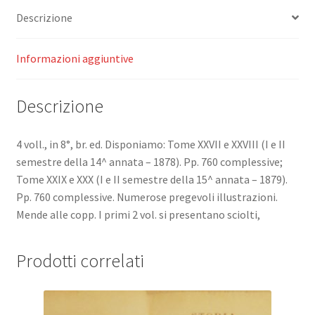
anfants
Descrizione
reunis
(Couronne
par
Informazioni aggiuntive
l'Academie
Francaise).
Descrizione
Journal
de
toute
4 voll., in 8°, br. ed. Disponiamo: Tome XXVII e XXVIII (I e II
la
semestre della 14^ annata – 1878). Pp. 760 complessive;
Famille.
Tome XXIX e XXX (I e II semestre della 15^ annata – 1879).
quantità
Pp. 760 complessive. Numerose pregevoli illustrazioni.
Mende alle copp. I primi 2 vol. si presentano sciolti,
Prodotti correlati