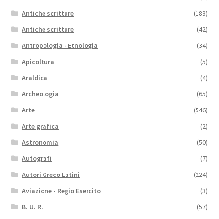
Antiche scritture
(183)
Antiche scritture
(42)
Antropologia - Etnologia
(34)
Apicoltura
(5)
Araldica
(4)
Archeologia
(65)
Arte
(546)
Arte grafica
(2)
Astronomia
(50)
Autografi
(7)
Autori Greco Latini
(224)
Aviazione - Regio Esercito
(3)
B. U. R.
(57)