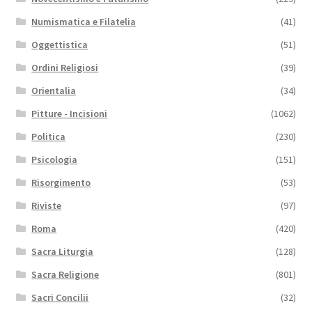
Numismatica e Filatelia
(41)
Oggettistica
(51)
Ordini Religiosi
(39)
Orientalia
(34)
Pitture - Incisioni
(1062)
Politica
(230)
Psicologia
(151)
Risorgimento
(53)
Riviste
(97)
Roma
(420)
Sacra Liturgia
(128)
Sacra Religione
(801)
Sacri Concilii
(32)