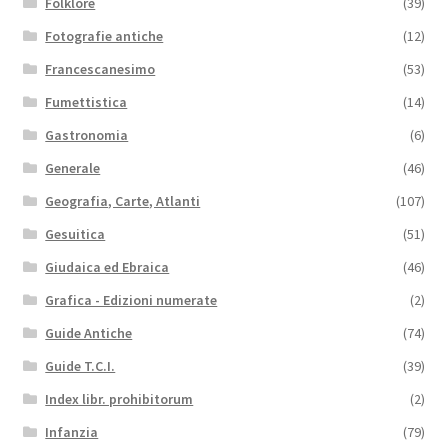
Folklore
(39)
Fotografie antiche
(12)
Francescanesimo
(53)
Fumettistica
(14)
Gastronomia
(6)
Generale
(46)
Geografia, Carte, Atlanti
(107)
Gesuitica
(51)
Giudaica ed Ebraica
(46)
Grafica - Edizioni numerate
(2)
Guide Antiche
(74)
Guide T.C.I.
(39)
Index libr. prohibitorum
(2)
Infanzia
(79)