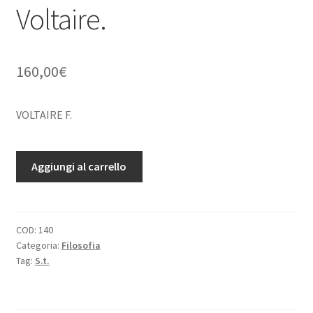
Voltaire.
160,00
€
VOLTAIRE F.
L'oracle
Aggiungi al carrello
des
nouveaux
philosophes.
Pour
COD:
140
Categoria:
Filosofia
servir
Tag:
S.t.
de
suite
et