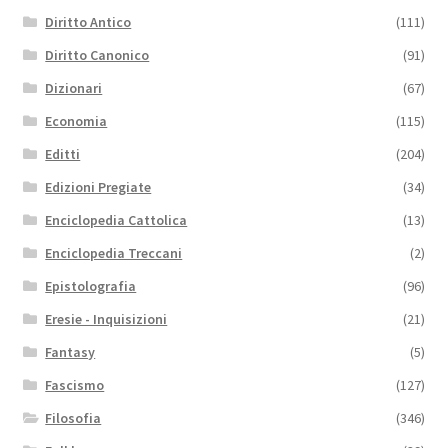
Diritto Antico
(111)
Diritto Canonico
(91)
Dizionari
(67)
Economia
(115)
Editti
(204)
Edizioni Pregiate
(34)
Enciclopedia Cattolica
(13)
Enciclopedia Treccani
(2)
Epistolografia
(96)
Eresie - Inquisizioni
(21)
Fantasy
(5)
Fascismo
(127)
Filosofia
(346)