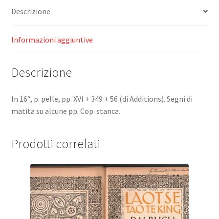
d'eclaircissement
Descrizione
aux
oeuvres
de
Informazioni aggiuntive
M.
de
Descrizione
Voltaire.
quantità
In 16°, p. pelle, pp. XVI + 349 + 56 (di Additions). Segni di
matita su alcune pp. Cop. stanca.
Prodotti correlati