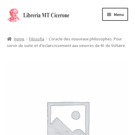
Vai
Vai
Menu
alla
al
navigazione
contenuto
Home
Home
Filosofia
L’oracle des nouveaux philosophes. Pour
servir de suite et d’eclaircissement aux oeuvres de M. de Voltaire.
Libri rari
La Storia
Contattaci
Cassa
Carrello
Privacy Policy