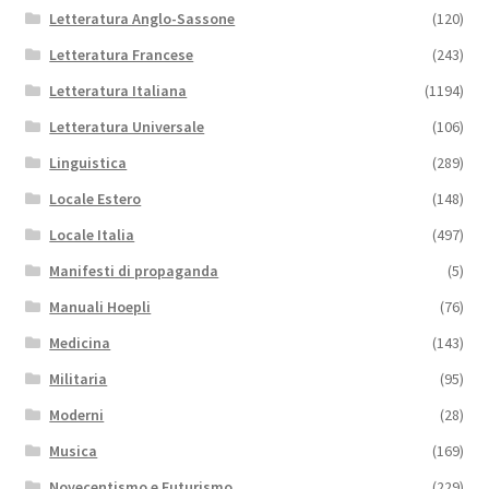
Letteratura Anglo-Sassone
(120)
Letteratura Francese
(243)
Letteratura Italiana
(1194)
Letteratura Universale
(106)
Linguistica
(289)
Locale Estero
(148)
Locale Italia
(497)
Manifesti di propaganda
(5)
Manuali Hoepli
(76)
Medicina
(143)
Militaria
(95)
Moderni
(28)
Musica
(169)
Novecentismo e Futurismo
(229)