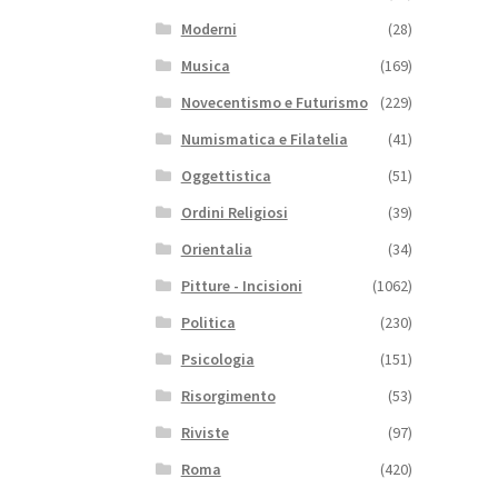
Moderni
(28)
Musica
(169)
Novecentismo e Futurismo
(229)
Numismatica e Filatelia
(41)
Oggettistica
(51)
Ordini Religiosi
(39)
Orientalia
(34)
Pitture - Incisioni
(1062)
Politica
(230)
Psicologia
(151)
Risorgimento
(53)
Riviste
(97)
Roma
(420)