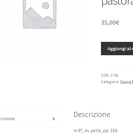
35,00
€
L'Eglise.
Aggiungi al 
La
papaute.
Le
Concile.
COD:
1741
Categoria:
Sacra 
Lettres
pastorales.
quantità
Descrizione
rizione
In 8°, m. pelle, pp. 316.