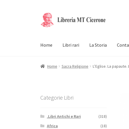
Vai
Vai
alla
al
navigazione
contenuto
Home
Libri rari
La Storia
Conta
Home
Sacra Religione
L’Eglise. La papaute.
Categorie Libri
.Libri Antichi e Rari
(318)
Africa
(18)