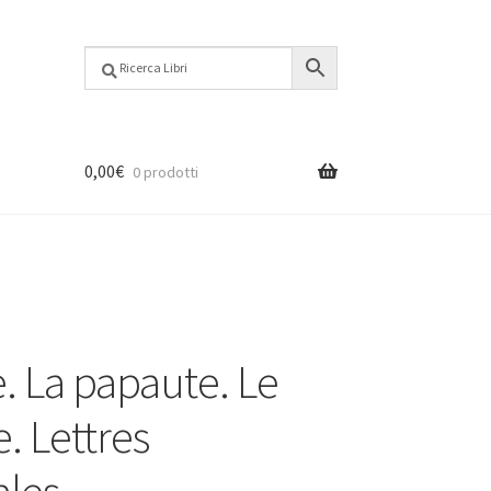
0,00
€
0 prodotti
e. La papaute. Le
. Lettres
ales.