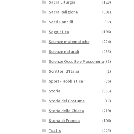
Sacra Liturgia
(128)
Sacra Religione
(801)
Sacri Concilii
(32)
Saggistica
(196)
Scienze matematiche
(224)
Scienze naturali
(283)
Scienze Occulte e Massoneria
(31)
Scrittori d'Italia
(1)
Sport - Hobbistica
(36)
Storia
(385)
Storia del Costume
(17)
Storia della Chiesa
(219)
Storia di Francia
(106)
Teatro
(225)