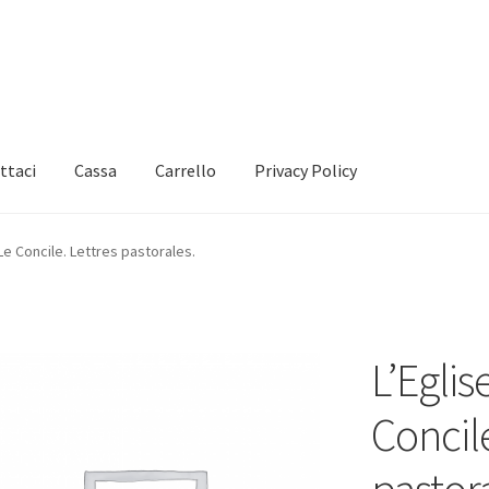
ttaci
Cassa
Carrello
Privacy Policy
 Le Concile. Lettres pastorales.
L’Eglis
Concile
pastor