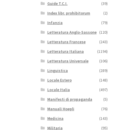
Guide T.C.I.
(39)
Index libr. prohibitorum
(2)
Infanzia
(79)
Letteratura Anglo-Sassone
(120)
Letteratura Francese
(243)
Letteratura Italiana
(1194)
Letteratura Universale
(106)
Linguistica
(289)
Locale Estero
(148)
Locale Italia
(497)
Manifesti di propaganda
(5)
Manuali Hoepli
(76)
Medicina
(143)
Militaria
(95)