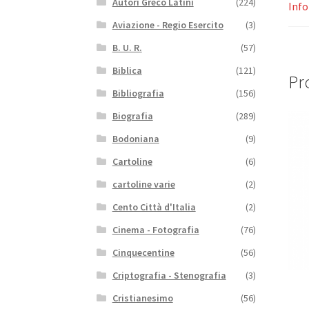
Autori Greco Latini
(224)
Info
Aviazione - Regio Esercito
(3)
B. U. R.
(57)
Biblica
(121)
Pro
Bibliografia
(156)
Biografia
(289)
Bodoniana
(9)
Cartoline
(6)
cartoline varie
(2)
Cento Città d'Italia
(2)
Cinema - Fotografia
(76)
Cinquecentine
(56)
Criptografia - Stenografia
(3)
Cristianesimo
(56)