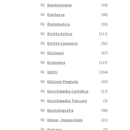
Dannunziana
(36)
Dantesca
(48)
Diplomatica
(28)
Diritto Antico
(111)
Diritto Canonico
(91)
Dizionari
(67)
Economia
(115)
Editti
(204)
Edizioni Pregiate
(35)
Enciclopedia Cattolica
(13)
Enciclopedia Treccani
(2)
Epistolografia
(96)
Eresie - Inquisizioni
(21)
Fantasy
(5)