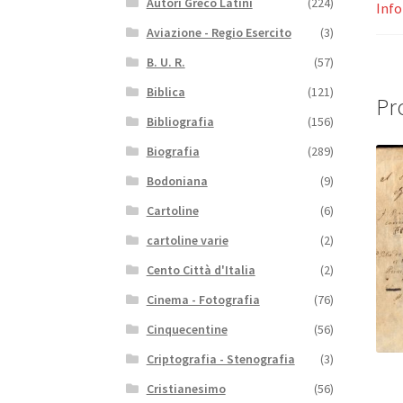
Autori Greco Latini
(224)
Info
Aviazione - Regio Esercito
(3)
B. U. R.
(57)
Biblica
(121)
Pro
Bibliografia
(156)
Biografia
(289)
Bodoniana
(9)
Cartoline
(6)
cartoline varie
(2)
Cento Città d'Italia
(2)
Cinema - Fotografia
(76)
Cinquecentine
(56)
Criptografia - Stenografia
(3)
Cristianesimo
(56)