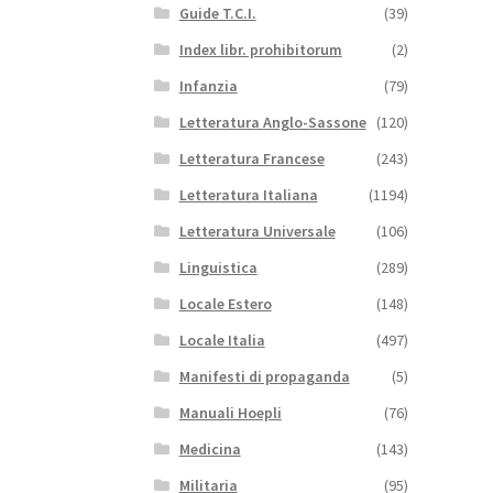
Guide T.C.I.
(39)
Index libr. prohibitorum
(2)
Infanzia
(79)
Letteratura Anglo-Sassone
(120)
Letteratura Francese
(243)
Letteratura Italiana
(1194)
Letteratura Universale
(106)
Linguistica
(289)
Locale Estero
(148)
Locale Italia
(497)
Manifesti di propaganda
(5)
Manuali Hoepli
(76)
Medicina
(143)
Militaria
(95)