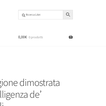
0,00
€
0 prodotti
igione dimostrata
elligenza de’
i.