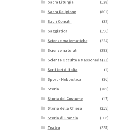
Sacra Liturgia
(128)
Sacra Religione
(801)
Sacri Concilii
(32)
Saggistica
(196)
Scienze matematiche
(224)
Scienze naturali
(283)
Scienze Occulte e Massoneria
(31)
Scrittori d'Italia
(1)
Sport - Hobbistica
(36)
Storia
(385)
Storia del Costume
(17)
Storia della Chiesa
(219)
Storia di Francia
(106)
Teatro
(225)