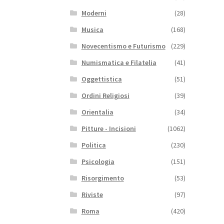
Moderni
(28)
Musica
(168)
Novecentismo e Futurismo
(229)
Numismatica e Filatelia
(41)
Oggettistica
(51)
Ordini Religiosi
(39)
Orientalia
(34)
Pitture - Incisioni
(1062)
Politica
(230)
Psicologia
(151)
Risorgimento
(53)
Riviste
(97)
Roma
(420)