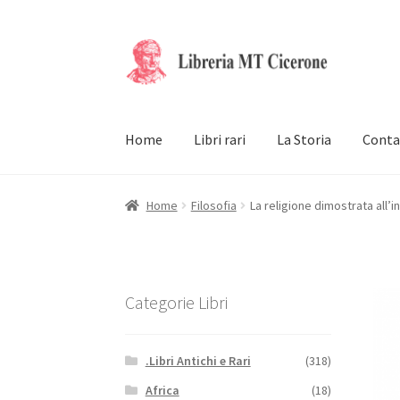
Vai
Vai
alla
al
navigazione
contenuto
Home
Libri rari
La Storia
Conta
Home
Filosofia
La religione dimostrata all’in
Categorie Libri
.Libri Antichi e Rari
(318)
Africa
(18)