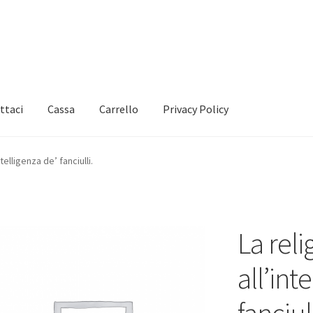
ttaci
Cassa
Carrello
Privacy Policy
telligenza de’ fanciulli.
La rel
all’int
fanciull