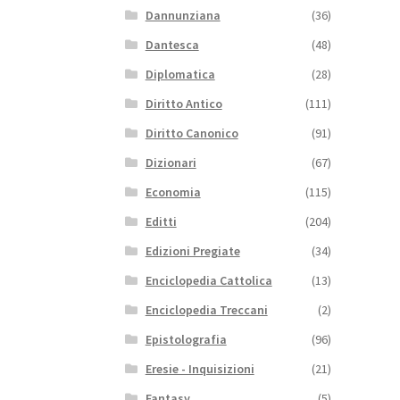
Dannunziana
(36)
Dantesca
(48)
Diplomatica
(28)
Diritto Antico
(111)
Diritto Canonico
(91)
Dizionari
(67)
Economia
(115)
Editti
(204)
Edizioni Pregiate
(34)
Enciclopedia Cattolica
(13)
Enciclopedia Treccani
(2)
Epistolografia
(96)
Eresie - Inquisizioni
(21)
Fantasy
(5)