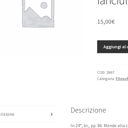
15,00
€
La
Aggiungi al 
religione
dimostrata
all'intelligenza
de'
COD:
2867
Categoria:
Filoso
fanciulli.
quantità
Descrizione
rizione
In 24°, br., pp. 86. Mende alla 