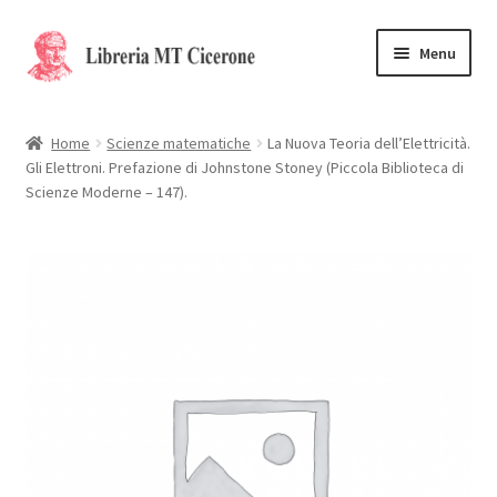
Vai
Vai
Menu
alla
al
navigazione
contenuto
Home
Home
Scienze matematiche
La Nuova Teoria dell’Elettricità.
Gli Elettroni. Prefazione di Johnstone Stoney (Piccola Biblioteca di
Libri rari
Scienze Moderne – 147).
La Storia
Contattaci
Cassa
Carrello
Privacy Policy