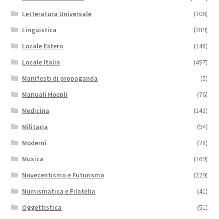
Letteratura Universale
(106)
Linguistica
(289)
Locale Estero
(148)
Locale Italia
(497)
Manifesti di propaganda
(5)
Manuali Hoepli
(76)
Medicina
(143)
Militaria
(94)
Moderni
(28)
Musica
(169)
Novecentismo e Futurismo
(229)
Numismatica e Filatelia
(41)
Oggettistica
(51)