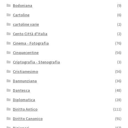
Bodoniana
(9)
Cartoline
(6)
cartoline varie
(2)
Cento Città d'Italia
(2)
Cinema - Fotografia
(76)
Cinquecentine
(56)
Criptografia - Stenografia
(3)
Cristianesimo
(56)
Dannunziana
(36)
Dantesca
(48)
Diplomatica
(28)
Diritto Antico
(111)
Diritto Canonico
(91)
Dizionari
(67)