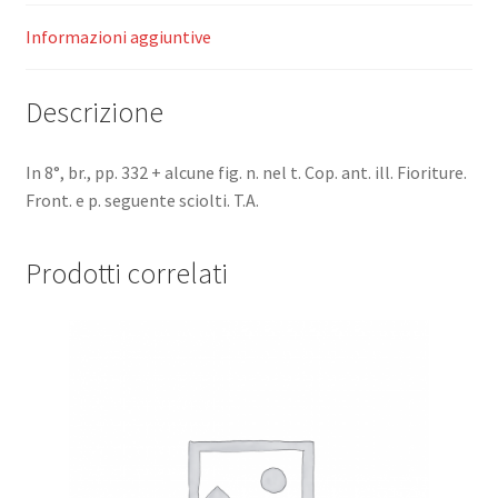
(Piccola
Biblioteca
Informazioni aggiuntive
di
Scienze
Descrizione
Moderne
-
147).
In 8°, br., pp. 332 + alcune fig. n. nel t. Cop. ant. ill. Fioriture.
quantità
Front. e p. seguente sciolti. T.A.
Prodotti correlati