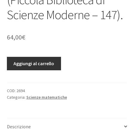
Scienze Moderne – 147).
64,00
€
La
Aggiungi al carrello
Nuova
Teoria
dell'Elettricità.
Gli
COD:
2694
Categoria:
Scienze matematiche
Elettroni.
Prefazione
di
Johnstone
Descrizione
Stoney