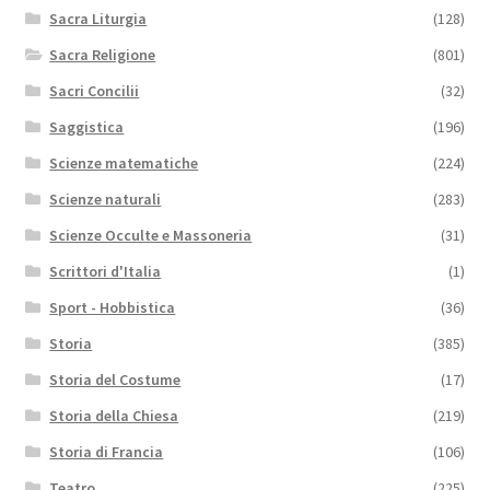
Sacra Liturgia
(128)
Sacra Religione
(801)
Sacri Concilii
(32)
Saggistica
(196)
Scienze matematiche
(224)
Scienze naturali
(283)
Scienze Occulte e Massoneria
(31)
Scrittori d'Italia
(1)
Sport - Hobbistica
(36)
Storia
(385)
Storia del Costume
(17)
Storia della Chiesa
(219)
Storia di Francia
(106)
Teatro
(225)