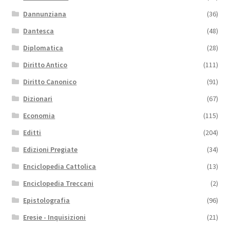
Dannunziana
(36)
Dantesca
(48)
Diplomatica
(28)
Diritto Antico
(111)
Diritto Canonico
(91)
Dizionari
(67)
Economia
(115)
Editti
(204)
Edizioni Pregiate
(34)
Enciclopedia Cattolica
(13)
Enciclopedia Treccani
(2)
Epistolografia
(96)
Eresie - Inquisizioni
(21)