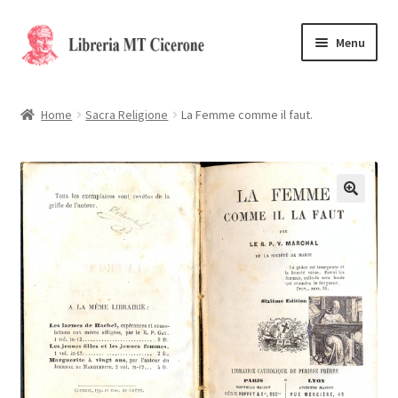
Vai
Vai
Menu
alla
al
navigazione
contenuto
Home
Home
Sacra Religione
La Femme comme il faut.
Libri rari
La Storia
Contattaci
Cassa
Carrello
Privacy Policy