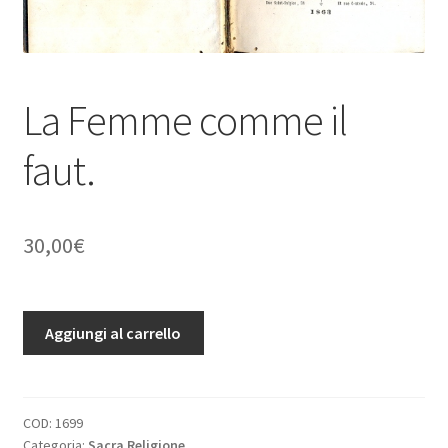
La Femme comme il
faut.
30,00
€
La
Aggiungi al carrello
Femme
comme
il
faut.
COD:
1699
Categoria:
Sacra Religione
quantità