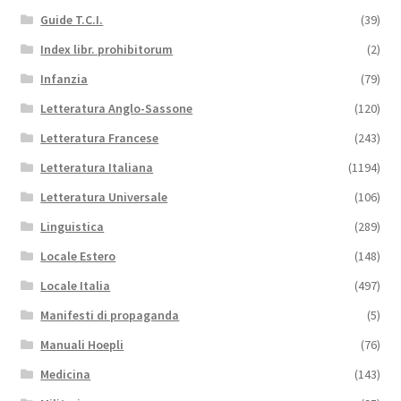
Guide T.C.I.
(39)
Index libr. prohibitorum
(2)
Infanzia
(79)
Letteratura Anglo-Sassone
(120)
Letteratura Francese
(243)
Letteratura Italiana
(1194)
Letteratura Universale
(106)
Linguistica
(289)
Locale Estero
(148)
Locale Italia
(497)
Manifesti di propaganda
(5)
Manuali Hoepli
(76)
Medicina
(143)