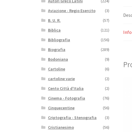
Autori Greco Latini
(224)
Aviazione - Regio Esercito
(3)
Desc
B. U. R.
(57)
Biblica
(121)
Info
Bibliografia
(156)
Biografia
(289)
Bodoniana
(9)
Pro
Cartoline
(6)
cartoline varie
(2)
Cento Città d'Italia
(2)
Cinema - Fotografia
(76)
Cinquecentine
(56)
Criptografia - Stenografia
(3)
Cristianesimo
(56)