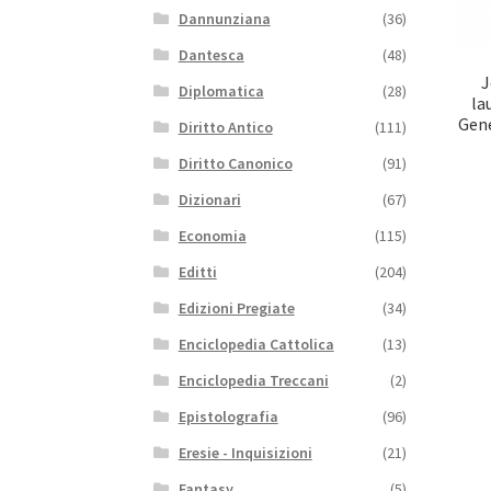
Dannunziana
(36)
Dantesca
(48)
J
Diplomatica
(28)
la
Gene
Diritto Antico
(111)
Diritto Canonico
(91)
Dizionari
(67)
Economia
(115)
Editti
(204)
Edizioni Pregiate
(34)
Enciclopedia Cattolica
(13)
Enciclopedia Treccani
(2)
Epistolografia
(96)
Eresie - Inquisizioni
(21)
Fantasy
(5)