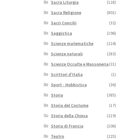
Sacra Liturgia
(128)
Sacra Religione
(801)
Sacri Concilii
(32)
Saggistica
(196)
Scienze matematiche
(224)
Scienze naturali
(283)
Scienze Occulte e Massoneria
(31)
Scrittori d'Italia
(1)
Sport - Hobbistica
(36)
Storia
(385)
Storia del Costume
(17)
Storia della Chiesa
(219)
Storia di Francia
(106)
Teatro
(225)