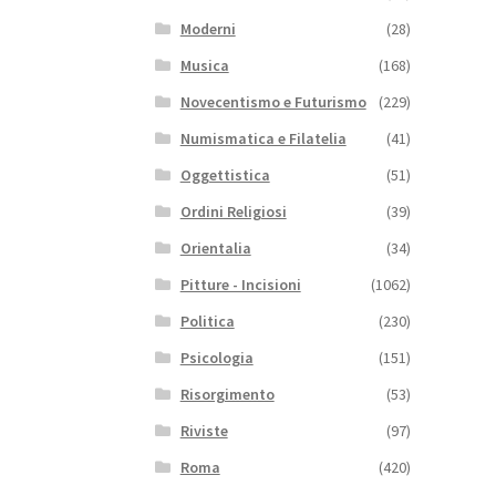
Moderni
(28)
Musica
(168)
Novecentismo e Futurismo
(229)
Numismatica e Filatelia
(41)
Oggettistica
(51)
Ordini Religiosi
(39)
Orientalia
(34)
Pitture - Incisioni
(1062)
Politica
(230)
Psicologia
(151)
Risorgimento
(53)
Riviste
(97)
Roma
(420)