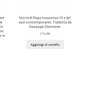
nee
Storia di Papa Innocenzo III e de’
ne
suoi contemporanei. Tradotta da
 e
Giuseppe Gliemone.
ini
270,00
€
e in
Aggiungi al carrello