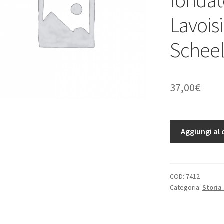
Lavoisi
Scheele
37,00
€
La
Aggiungi al 
Chimie
enseignée
par
la
COD:
7412
Categoria:
Storia
biographie
de
ses