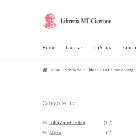
Vai
Vai
alla
al
navigazione
contenuto
Home
Libri rari
La Storia
Conta
Home
Storia della Chiesa
La Chimie enseigné
Categorie Libri
.Libri Antichi e Rari
(318)
Africa
(18)