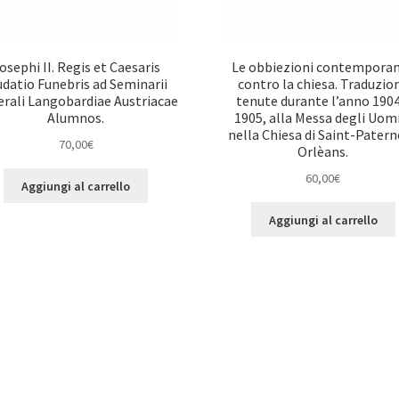
osephi II. Regis et Caesaris
Le obbiezioni contempora
udatio Funebris ad Seminarii
contro la chiesa. Traduzio
rali Langobardiae Austriacae
tenute durante l’anno 1904
Alumnos.
1905, alla Messa degli Uom
nella Chiesa di Saint-Patern
70,00
€
Orlèans.
60,00
€
Aggiungi al carrello
Aggiungi al carrello