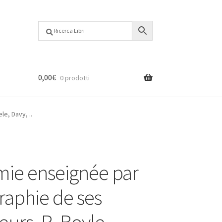
0,00
€
0 prodotti
le, Davy, ..
mie enseignée par
graphie de ses
eurs. R. Boyle,