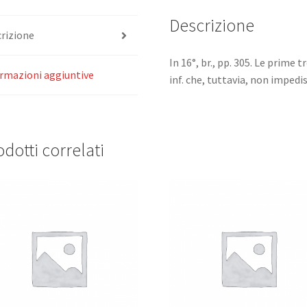
fondateurs.
R.
Descrizione
rizione
Boyle,
Lavoisier,
In 16°, br., pp. 305. Le prime
Priestley,
rmazioni aggiuntive
inf. che, tuttavia, non impedi
Scheele,
Davy,
..
quantità
dotti correlati