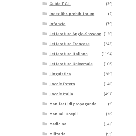
Guide T.C.I.
(39)
Index libr. prohibitorum
(2)
Infanzia
(79)
Letteratura Anglo-Sassone
(120)
Letteratura Francese
(243)
Letteratura Italiana
(1194)
Letteratura Universale
(106)
Linguistica
(289)
Locale Estero
(148)
Locale Italia
(497)
Manifesti di propaganda
(5)
Manuali Hoepli
(76)
Medicina
(143)
Militaria
(95)