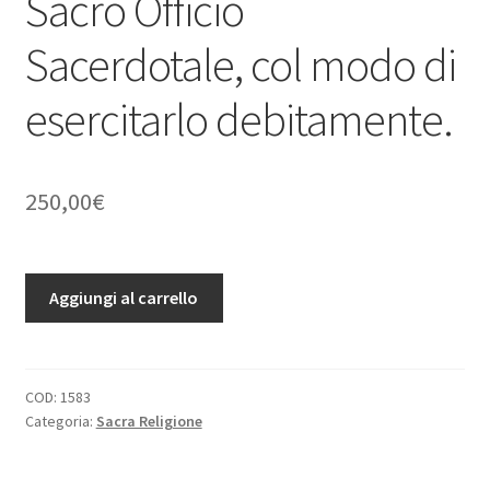
Sacro Officio
Sacerdotale, col modo di
esercitarlo debitamente.
250,00
€
Instruttione
Aggiungi al carrello
de
sacerdoti.
Nella
quale
COD:
1583
Categoria:
Sacra Religione
si
dà
a