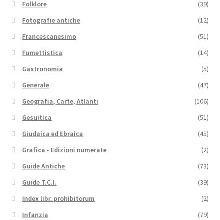
Folklore
(39)
Fotografie antiche
(12)
Francescanesimo
(51)
Fumettistica
(14)
Gastronomia
(5)
Generale
(47)
Geografia, Carte, Atlanti
(106)
Gesuitica
(51)
Giudaica ed Ebraica
(45)
Grafica - Edizioni numerate
(2)
Guide Antiche
(73)
Guide T.C.I.
(39)
Index libr. prohibitorum
(2)
Infanzia
(79)