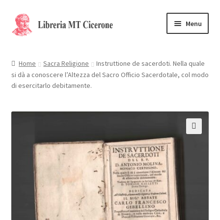
Vai
Vai
Menu
alla
al
navigazione
contenuto
Home
Home
Sacra Religione
Instruttione de sacerdoti. Nella quale
si dà a conoscere l’Altezza del Sacro Officio Sacerdotale, col modo
Libri rari
di esercitarlo debitamente.
La Storia
Contattaci
🔍
Cassa
Carrello
Privacy Policy