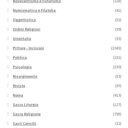
Novecentismo e Futurismo
(228)
Numismatica e Filatelia
(41)
Oggettistica
(52)
Ordini Religiosi
(39)
Orientalia
(33)
Pitture - Incisioni
(1043)
Politica
(231)
Psicologia
(150)
Risorgimento
(53)
Riviste
(97)
Roma
(413)
Sacra Liturgia
(127)
Sacra Religione
(795)
Sacri Concilii
(32)