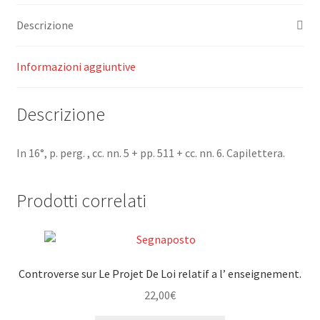
conoscere
Descrizione
l'Altezza
del
Sacro
Informazioni aggiuntive
Officio
Sacerdotale,
Descrizione
col
modo
di
In 16°, p. perg. , cc. nn. 5 + pp. 511 + cc. nn. 6. Capilettera.
esercitarlo
debitamente.
Prodotti correlati
quantità
Controverse sur Le Projet De Loi relatif a l’ enseignement.
22,00
€