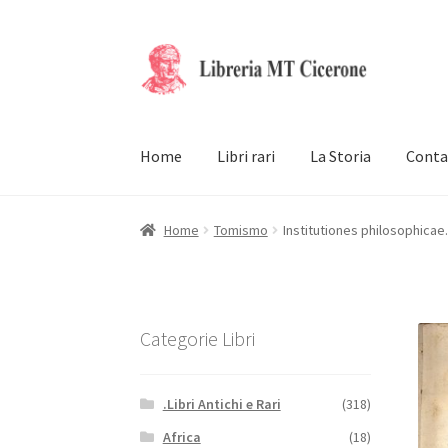
Vai
Vai
alla
al
navigazione
contenuto
Home
Libri rari
La Storia
Conta
Home
Tomismo
Institutiones philosophicae.
Categorie Libri
.Libri Antichi e Rari
(318)
Africa
(18)