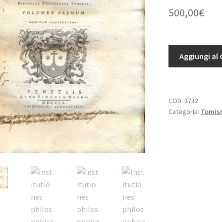
500,00
€
Institutiones
Aggiungi al 
philosophicae.
quantità
COD:
2732
Categoria:
Tomis