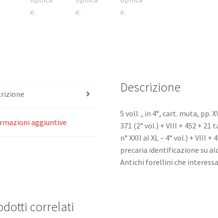
Descrizione
rizione
5 voll. , in 4°, cart. muta, pp. 
rmazioni aggiuntive
371 (2° vol.) + VIII + 452 + 21 t
n° XXII al XL – 4° vol.) + VIII 
precaria identificazione su al
Antichi forellini che interess
dotti correlati