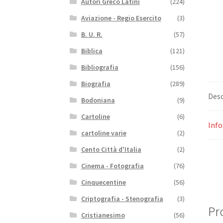
Autori Greco Latini
(224)
Aviazione - Regio Esercito
(3)
B. U. R.
(57)
Biblica
(121)
Bibliografia
(156)
Biografia
(289)
Desc
Bodoniana
(9)
Cartoline
(6)
Info
cartoline varie
(2)
Cento Città d'Italia
(2)
Cinema - Fotografia
(76)
Cinquecentine
(56)
Criptografia - Stenografia
(3)
Pro
Cristianesimo
(56)