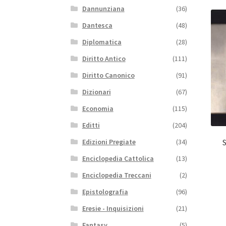
Dannunziana
(36)
Dantesca
(48)
Diplomatica
(28)
Diritto Antico
(111)
Diritto Canonico
(91)
Dizionari
(67)
Economia
(115)
Editti
(204)
Edizioni Pregiate
(34)
Enciclopedia Cattolica
(13)
Enciclopedia Treccani
(2)
Epistolografia
(96)
Eresie - Inquisizioni
(21)
Fantasy
(5)