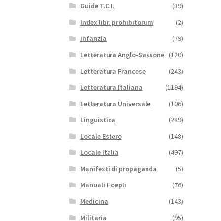
Guide T.C.I.
(39)
Index libr. prohibitorum
(2)
Infanzia
(79)
Letteratura Anglo-Sassone
(120)
Letteratura Francese
(243)
Letteratura Italiana
(1194)
Letteratura Universale
(106)
Linguistica
(289)
Locale Estero
(148)
Locale Italia
(497)
Manifesti di propaganda
(5)
Manuali Hoepli
(76)
Medicina
(143)
Militaria
(95)