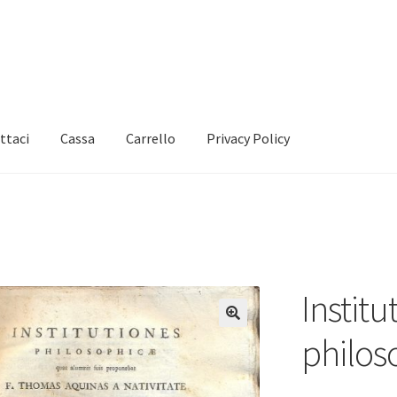
ttaci
Cassa
Carrello
Privacy Policy
Institu
🔍
philos