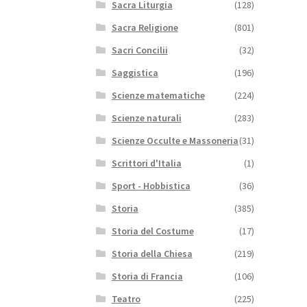
Sacra Liturgia
(128)
Sacra Religione
(801)
Sacri Concilii
(32)
Saggistica
(196)
Scienze matematiche
(224)
Scienze naturali
(283)
Scienze Occulte e Massoneria
(31)
Scrittori d'Italia
(1)
Sport - Hobbistica
(36)
Storia
(385)
Storia del Costume
(17)
Storia della Chiesa
(219)
Storia di Francia
(106)
Teatro
(225)