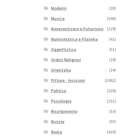
Moderni
(28)
Musica
(168)
Novecentismo e Futurismo
(229)
Numismatica e Filatelia
(41)
Oggettistica
(51)
Ordini Religiosi
(39)
Orientalia
(34)
Pitture - Incisioni
(1062)
Politica
(230)
Psicologia
(151)
Risorgimento
(53)
Riviste
(97)
Roma
(420)