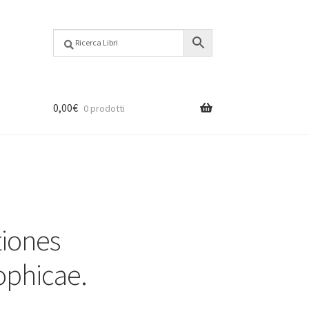
0,00
€
0 prodotti
tiones
ophicae.