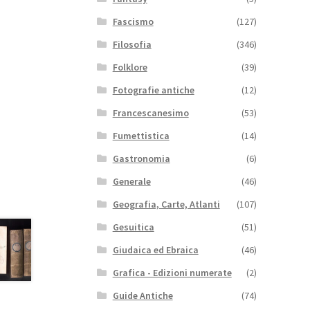
Fascismo
(127)
Filosofia
(346)
Folklore
(39)
Fotografie antiche
(12)
Francescanesimo
(53)
Fumettistica
(14)
Gastronomia
(6)
Generale
(46)
Geografia, Carte, Atlanti
(107)
Gesuitica
(51)
Giudaica ed Ebraica
(46)
Grafica - Edizioni numerate
(2)
Guide Antiche
(74)