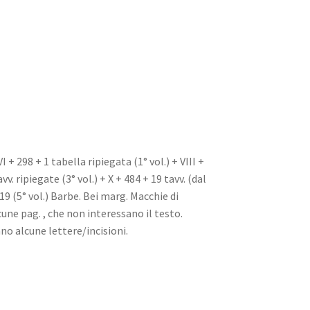
XVI + 298 + 1 tabella ripiegata (1° vol.) + VIII +
avv. ripiegate (3° vol.) + X + 484 + 19 tavv. (dal
+ 419 (5° vol.) Barbe. Bei marg. Macchie di
cune pag. , che non interessano il testo.
ano alcune lettere/incisioni.