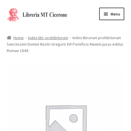
Vai
Vai
Menu
alla
al
navigazione
contenuto
Home
Home
Index libr. prohibitorum
Index librorum prohibitorum
Sanctissimi Domini Nostri Gregorii XVI Pontificis Maximi jussu editus
Libri rari
Romae 1849.
La Storia
Contattaci
Cassa
Carrello
Privacy Policy