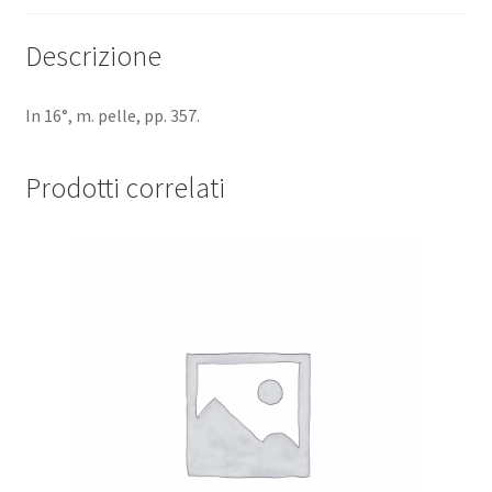
Romae
1849.
Descrizione
quantità
In 16°, m. pelle, pp. 357.
Prodotti correlati