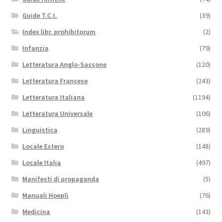
Guide T.C.I.
(39)
Index libr. prohibitorum
(2)
Infanzia
(79)
Letteratura Anglo-Sassone
(120)
Letteratura Francese
(243)
Letteratura Italiana
(1194)
Letteratura Universale
(106)
Linguistica
(289)
Locale Estero
(148)
Locale Italia
(497)
Manifesti di propaganda
(5)
Manuali Hoepli
(76)
Medicina
(143)