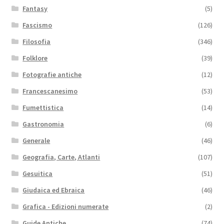
Fantasy
(5)
Fascismo
(126)
Filosofia
(346)
Folklore
(39)
Fotografie antiche
(12)
Francescanesimo
(53)
Fumettistica
(14)
Gastronomia
(6)
Generale
(46)
Geografia, Carte, Atlanti
(107)
Gesuitica
(51)
Giudaica ed Ebraica
(46)
Grafica - Edizioni numerate
(2)
Guide Antiche
(74)