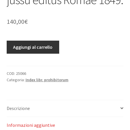
140,00
€
Index
Aggiungi al carrello
librorum
prohibitorum
Sanctissimi
Domini
COD:
25066
Categoria:
Index libr. prohibitorum
Nostri
Gregorii
XVI
Pontificis
Descrizione
Maximi
jussu
editus
Informazioni aggiuntive