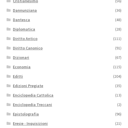
Cristianesimo
(56)
Dannunziana
(36)
Dantesca
(48)
Diplomatica
(28)
Diritto Antico
(111)
Diritto Canonico
(91)
Dizionari
(67)
Economia
(115)
Editti
(204)
Edizioni Pregiate
(35)
Enciclopedia Cattolica
(13)
Enciclopedia Treccani
(2)
Epistolografia
(96)
Eresie - Inquisizioni
(21)