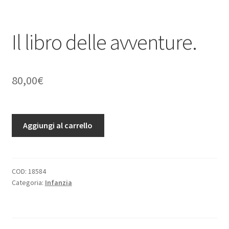
Il libro delle avventure.
80,00
€
Il
Aggiungi al carrello
libro
delle
avventure.
quantità
COD:
18584
Categoria:
Infanzia