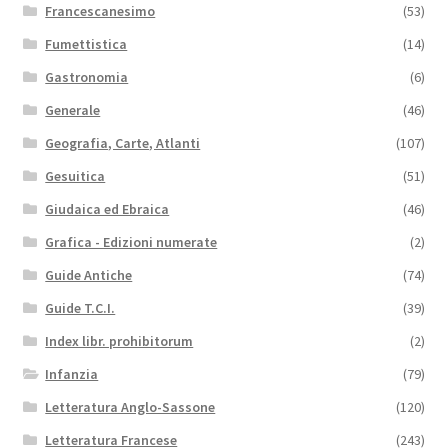
Francescanesimo
(53)
Fumettistica
(14)
Gastronomia
(6)
Generale
(46)
Geografia, Carte, Atlanti
(107)
Gesuitica
(51)
Giudaica ed Ebraica
(46)
Grafica - Edizioni numerate
(2)
Guide Antiche
(74)
Guide T.C.I.
(39)
Index libr. prohibitorum
(2)
Infanzia
(79)
Letteratura Anglo-Sassone
(120)
Letteratura Francese
(243)