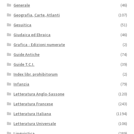
Generale
(46)
Geografia, Carte, Atlanti
(107)
Gesuitica
(51)
Giudaica ed Ebraica
(46)
Grafica - Edizioni numerate
(2)
Guide Antiche
(74)
Guide T.C.I.
(39)
Index libr. prohibitorum
(2)
Infanzia
(79)
Letteratura Anglo-Sassone
(120)
Letteratura Francese
(243)
Letteratura Italiana
(1194)
Letteratura Universale
(106)
Linguistica
(289)