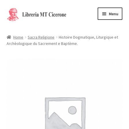
Vai
Vai
Menu
alla
al
navigazione
contenuto
Home
Home
Sacra Religione
Histoire Dogmatique, Liturgique et
Archèologique du Sacrement e Baptème.
Libri rari
La Storia
Contattaci
Cassa
Carrello
Privacy Policy