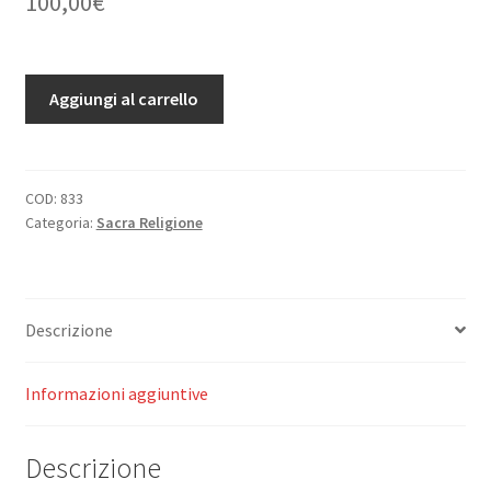
100,00
€
Histoire
Aggiungi al carrello
Dogmatique,
Liturgique
et
Archèologique
COD:
833
Categoria:
Sacra Religione
du
Sacrement
e
Baptème.
Descrizione
quantità
Informazioni aggiuntive
Descrizione