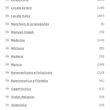
Locale Estero
(148)
Locale Italia
(497)
Manifesti di propaganda
(5)
Manuali Hoepli
(76)
Medicina
(143)
Militaria
(95)
Moderni
(28)
Musica
(169)
Novecentismo e Futurismo
(229)
Numismatica e Filatelia
(41)
Oggettistica
(51)
Ordini Religiosi
(39)
Orientalia
(34)