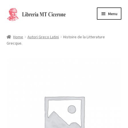
Vai
Vai
Menu
alla
al
navigazione
contenuto
Home
Home
Autori Greco Latini
Histoire de la Litterature
Grecque.
Libri rari
La Storia
Contattaci
Cassa
Carrello
Privacy Policy