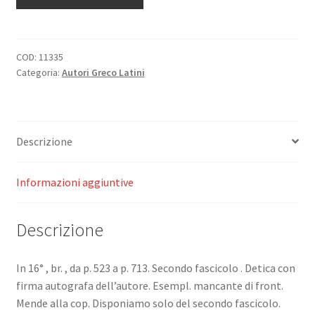
de
la
Litterature
Grecque.
COD:
11335
Categoria:
Autori Greco Latini
quantità
Descrizione
Informazioni aggiuntive
Descrizione
In 16° , br. , da p. 523 a p. 713. Secondo fascicolo . Detica con
firma autografa dell’autore. Esempl. mancante di front.
Mende alla cop. Disponiamo solo del secondo fascicolo.