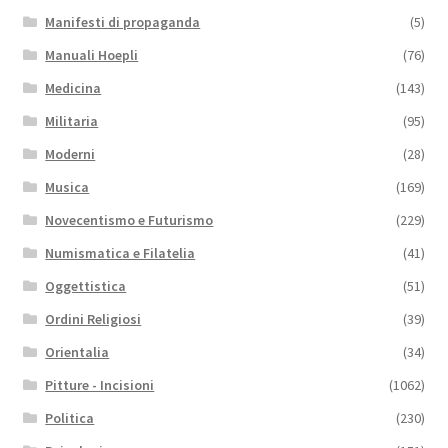
Manifesti di propaganda
(5)
Manuali Hoepli
(76)
Medicina
(143)
Militaria
(95)
Moderni
(28)
Musica
(169)
Novecentismo e Futurismo
(229)
Numismatica e Filatelia
(41)
Oggettistica
(51)
Ordini Religiosi
(39)
Orientalia
(34)
Pitture - Incisioni
(1062)
Politica
(230)