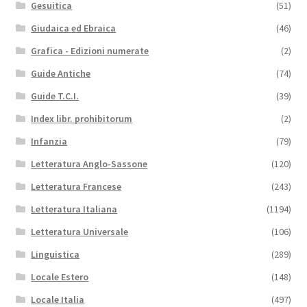
Gesuitica
(51)
Giudaica ed Ebraica
(46)
Grafica - Edizioni numerate
(2)
Guide Antiche
(74)
Guide T.C.I.
(39)
Index libr. prohibitorum
(2)
Infanzia
(79)
Letteratura Anglo-Sassone
(120)
Letteratura Francese
(243)
Letteratura Italiana
(1194)
Letteratura Universale
(106)
Linguistica
(289)
Locale Estero
(148)
Locale Italia
(497)