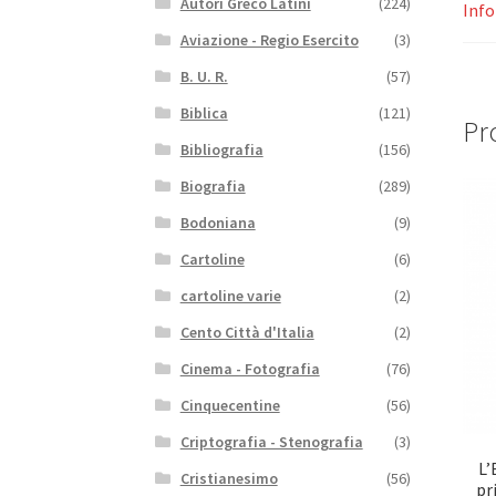
Autori Greco Latini
(224)
Info
Aviazione - Regio Esercito
(3)
B. U. R.
(57)
Biblica
(121)
Pro
Bibliografia
(156)
Biografia
(289)
Bodoniana
(9)
Cartoline
(6)
cartoline varie
(2)
Cento Città d'Italia
(2)
Cinema - Fotografia
(76)
Cinquecentine
(56)
Criptografia - Stenografia
(3)
L’
Cristianesimo
(56)
pr