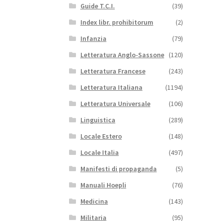
Guide T.C.I.
(39)
Index libr. prohibitorum
(2)
Infanzia
(79)
Letteratura Anglo-Sassone
(120)
Letteratura Francese
(243)
Letteratura Italiana
(1194)
Letteratura Universale
(106)
Linguistica
(289)
Locale Estero
(148)
Locale Italia
(497)
Manifesti di propaganda
(5)
Manuali Hoepli
(76)
Medicina
(143)
Militaria
(95)