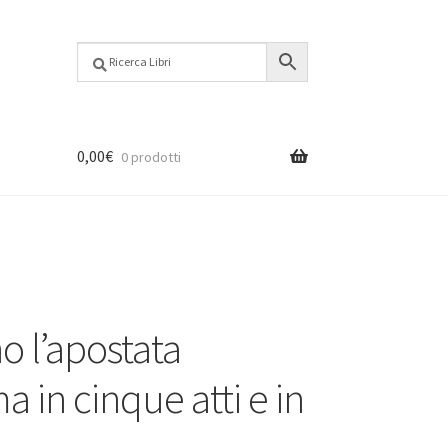
0,00
€
0 prodotti
o l’apostata
 in cinque atti e in