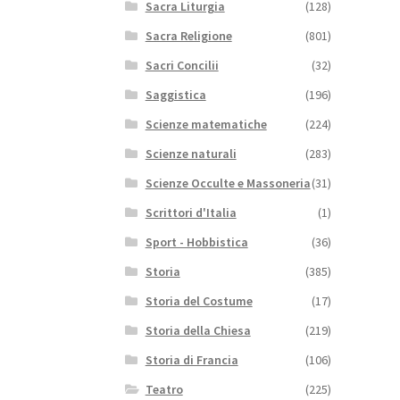
Sacra Liturgia
(128)
Sacra Religione
(801)
Sacri Concilii
(32)
Saggistica
(196)
Scienze matematiche
(224)
Scienze naturali
(283)
Scienze Occulte e Massoneria
(31)
Scrittori d'Italia
(1)
Sport - Hobbistica
(36)
Storia
(385)
Storia del Costume
(17)
Storia della Chiesa
(219)
Storia di Francia
(106)
Teatro
(225)