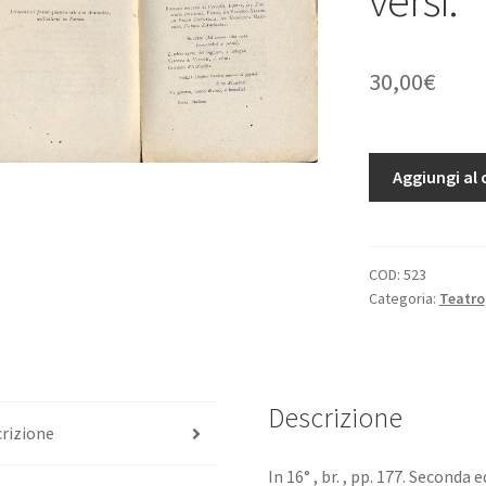
30,00
€
Giuliano
Aggiungi al 
l'apostata
dramma
in
cinque
COD:
523
Categoria:
Teatro
atti
e
in
versi.
quantità
Descrizione
rizione
In 16° , br. , pp. 177. Seconda 