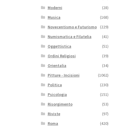
Moderni
(28)
Musica
(168)
Novecentismo e Futurismo
(229)
Numismatica e Filatelia
(41)
Oggettistica
(51)
Ordini Religiosi
(39)
Orientalia
(34)
Pitture - Incisioni
(1062)
Politica
(230)
Psicologia
(151)
Risorgimento
(53)
Riviste
(97)
Roma
(420)