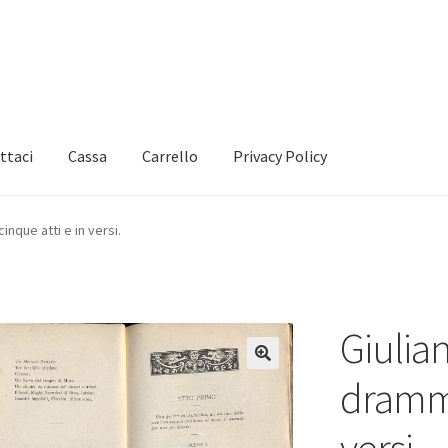
ttaci
Cassa
Carrello
Privacy Policy
inque atti e in versi.
Giulian
dramma
versi.