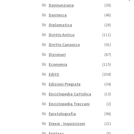
Dannunziana
(36)
Dantesca
(48)
Diplomatica
(28)
Diritto Antico
(111)
Diritto Canonico
(91)
Dizionari
(67)
Economia
(115)
Editti
(204)
Edizioni Pregiate
(34)
Enciclopedia Cattolica
(13)
Enciclopedia Treccani
(2)
Epistolografia
(96)
Eresie - Inquisizioni
(21)
Fantasy
(5)