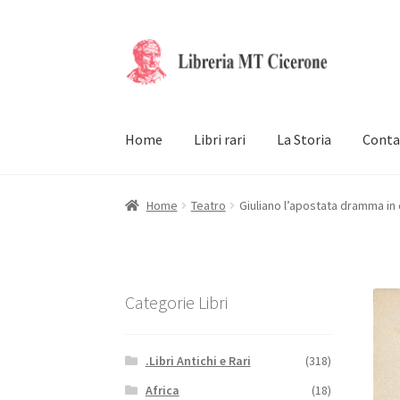
Vai
Vai
alla
al
navigazione
contenuto
Home
Libri rari
La Storia
Conta
Home
Teatro
Giuliano l’apostata dramma in c
Categorie Libri
.Libri Antichi e Rari
(318)
Africa
(18)