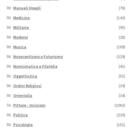
Manuali Hoepli
(76)
Medicina
(143)
Militaria
(95)
Moderni
(28)
Musica
(169)
Novecentismo e Futurismo
(229)
Numismatica e Filatelia
(41)
Oggettistica
(51)
Ordini Religiosi
(39)
Orientalia
(34)
Pitture - Incisioni
(1062)
Politica
(230)
Psicologia
(151)