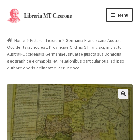
Vai
Vai
Menu
alla
al
navigazione
contenuto
Home
Home
Pitture - Incisioni
Germania Franciscana Australi –
Occidentalis, hoc est, Provinciae Ordinis S.Francisci, in tractu
Libri rari
Australi-Occidenalis Germaniae, situatae jiuscta sua Domicilia
geographice ex mappis, et, relationibus particularibus, ad ipso
La Storia
Authore operis delineatae, aeri incisce.
Contattaci
Cassa
Carrello
Privacy Policy