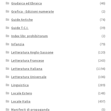
Giudaica ed Ebraica
(46)
Grafica - Edizioni numerate
(2)
Guide Antiche
(74)
Guide T.C.I.
(39)
Index libr. prohibitorum
(2)
Infanzia
(79)
Letteratura Anglo-Sassone
(120)
Letteratura Francese
(243)
Letteratura Italiana
(1194)
Letteratura Universale
(106)
Linguistica
(289)
Locale Estero
(148)
Locale Italia
(497)
Manifesti di propaganda
(5)