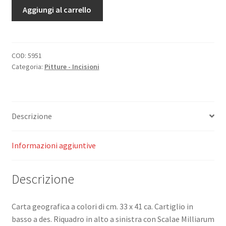
Germania
Aggiungi al carrello
Franciscana
Australi
-
Occidentalis,
COD:
5951
Categoria:
Pitture - Incisioni
hoc
est,
Provinciae
Ordinis
Descrizione
S.Francisci,
in
tractu
Informazioni aggiuntive
Australi-
Occidenalis
Descrizione
Germaniae,
situatae
jiuscta
Carta geografica a colori di cm. 33 x 41 ca. Cartiglio in
sua
basso a des. Riquadro in alto a sinistra con Scalae Milliarum