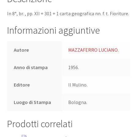
conseguenze
In 8°, br. , pp. XII + 301 + 1 carta geografica nn. f. t. Fioriture.
politiche
della
Informazioni aggiuntive
riforma
agraria.
(Saggi).
Autore
MAZZAFERRO LUCIANO.
quantità
Anno di stampa
1956.
Editore
Il Mulino.
Luogo di Stampa
Bologna.
Prodotti correlati