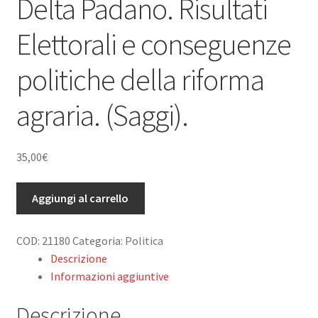
Delta Padano. Risultati
Carrello
Elettorali e conseguenze
Privacy Policy
politiche della riforma
agraria. (Saggi).
35,00
€
Geografia
Aggiungi al carrello
Elettorale
del
COD:
21180
Categoria:
Politica
Delta
Descrizione
Padano.
Informazioni aggiuntive
Risultati
Elettorali
Descrizione
e