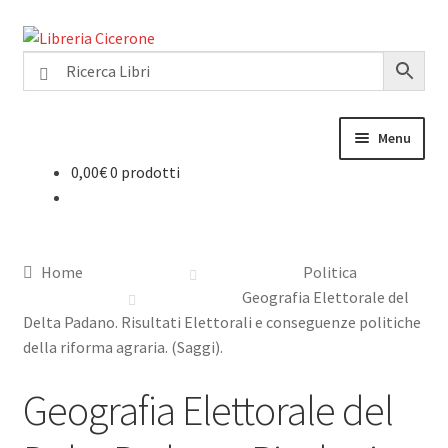
Vai
Vai
alla
al
navigazione
contenuto
Menu
0,00
€
0 prodotti
Home
Libri rari
Home
Politica
La Storia
Geografia Elettorale del
Delta Padano. Risultati Elettorali e conseguenze politiche
Contattaci
della riforma agraria. (Saggi).
Geografia Elettorale del
Cassa