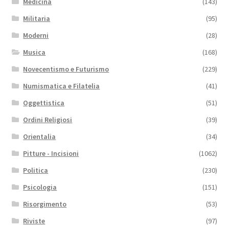
Medicina
(143)
Militaria
(95)
Moderni
(28)
Musica
(168)
Novecentismo e Futurismo
(229)
Numismatica e Filatelia
(41)
Oggettistica
(51)
Ordini Religiosi
(39)
Orientalia
(34)
Pitture - Incisioni
(1062)
Politica
(230)
Psicologia
(151)
Risorgimento
(53)
Riviste
(97)