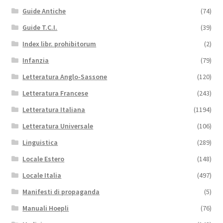
Guide Antiche
(74)
Guide T.C.I.
(39)
Index libr. prohibitorum
(2)
Infanzia
(79)
Letteratura Anglo-Sassone
(120)
Letteratura Francese
(243)
Letteratura Italiana
(1194)
Letteratura Universale
(106)
Linguistica
(289)
Locale Estero
(148)
Locale Italia
(497)
Manifesti di propaganda
(5)
Manuali Hoepli
(76)