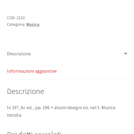
!
(Canti,
bans,
COD:
2232
Categoria:
Musica
danze).
quantità
Descrizione
Informazioni aggiuntive
Descrizione
In 16°, br. ed. , pp. 196 + alcuni disegni nn. nel t. Musica
notata.