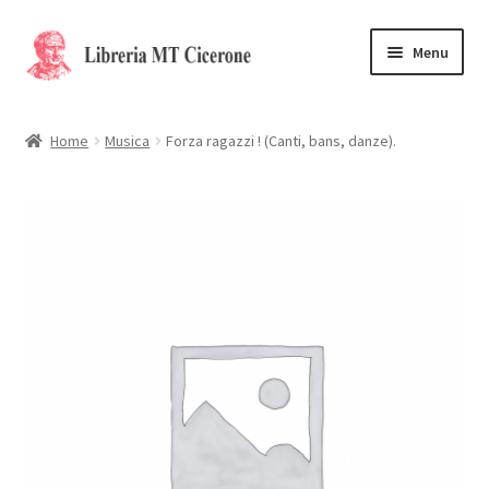
Vai
Vai
Menu
alla
al
navigazione
contenuto
Home
Home
Musica
Forza ragazzi ! (Canti, bans, danze).
Libri rari
La Storia
Contattaci
Cassa
Carrello
Privacy Policy