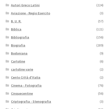
Autori Greco Latini
(224)
Aviazione - Regio Esercito
(3)
B. U. R.
(57)
Biblica
(121)
Bibliografia
(156)
Biografia
(289)
Bodoniana
(9)
Cartoline
(6)
cartoline varie
(2)
Cento Città d'Italia
(2)
Cinema - Fotografia
(76)
Cinquecentine
(56)
Criptografia - Stenografia
(3)