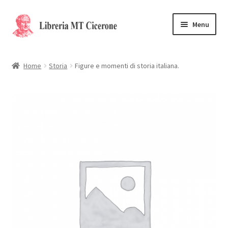
Vai
Vai
Menu
alla
al
navigazione
contenuto
Home
Home
Storia
Figure e momenti di storia italiana.
Libri rari
La Storia
Contattaci
Cassa
Carrello
Privacy Policy