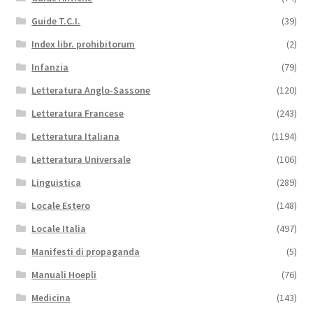
Guide T.C.I.
(39)
Index libr. prohibitorum
(2)
Infanzia
(79)
Letteratura Anglo-Sassone
(120)
Letteratura Francese
(243)
Letteratura Italiana
(1194)
Letteratura Universale
(106)
Linguistica
(289)
Locale Estero
(148)
Locale Italia
(497)
Manifesti di propaganda
(5)
Manuali Hoepli
(76)
Medicina
(143)