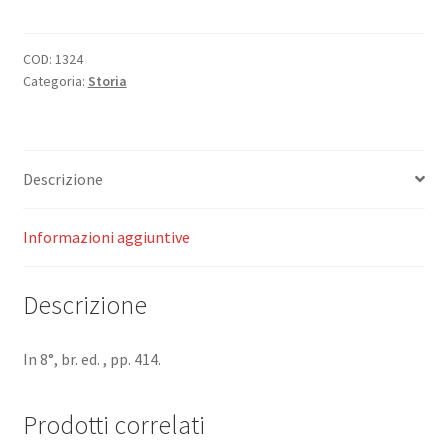
momenti
di
storia
COD:
1324
Categoria:
Storia
italiana.
quantità
Descrizione
Informazioni aggiuntive
Descrizione
In 8°, br. ed. , pp. 414.
Prodotti correlati